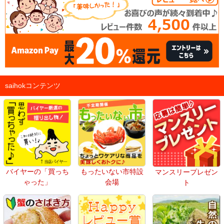
saihokコンテンツ
バイヤーの「買っち
もったいない市特設
マンスリープレゼン
ゃった」
会場
ト