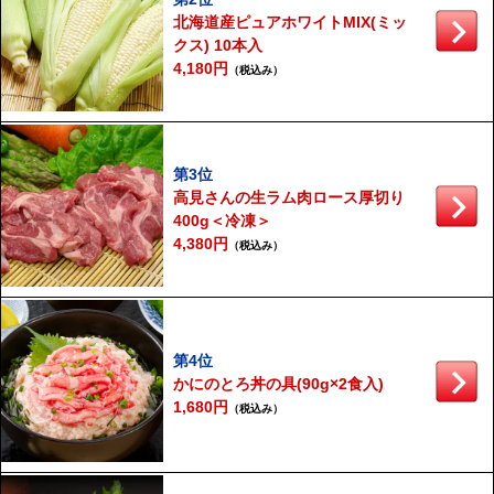
北海道産ピュアホワイトMIX(ミッ
クス) 10本入
4,180円
（税込み）
第3位
高見さんの生ラム肉ロース厚切り
400g＜冷凍＞
4,380円
（税込み）
第4位
かにのとろ丼の具(90g×2食入)
1,680円
（税込み）