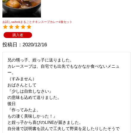
お試しsaihokまるごとチキンスープカレー4食セット
購入者
投稿日
2020/12/16
兄の甥っ子、姪っ子に送りました。

カレースープは、自宅でも出先でもなかなか食べないメニュ
ー。

（すみません）

おばさんとして

『少しは自炊しなさい』

の意味も込めて送りました。

後日

『作ってみたよ。

もの凄く美味しかった！』

と姪っ子から喜びのLINEが届きました。

自分達で説明書を読んで工夫して野菜を足したりしたそうで