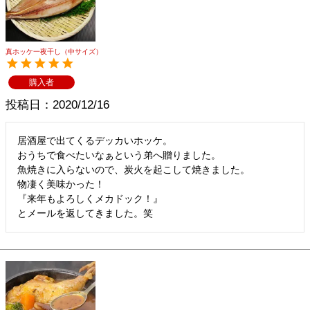
メルマガ登録
お問合せ
特定商取引法表示
個人情報の取扱い
真ホッケ一夜干し（中サイズ）
購入者
投稿日
2020/12/16
居酒屋で出てくるデッカいホッケ。

おうちで食べたいなぁという弟へ贈りました。

魚焼きに入らないので、炭火を起こして焼きました。

物凄く美味かった！

『来年もよろしくメカドック！』

とメールを返してきました。笑