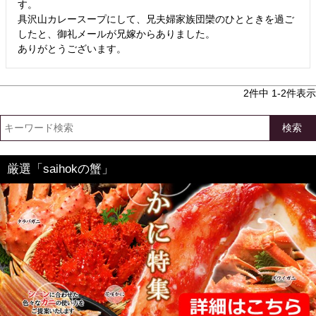
す。

具沢山カレースープにして、兄夫婦家族団欒のひとときを過ご
したと、御礼メールが兄嫁からありました。

2
件中
1
-
2
件表示
検索
厳選「saihokの蟹」