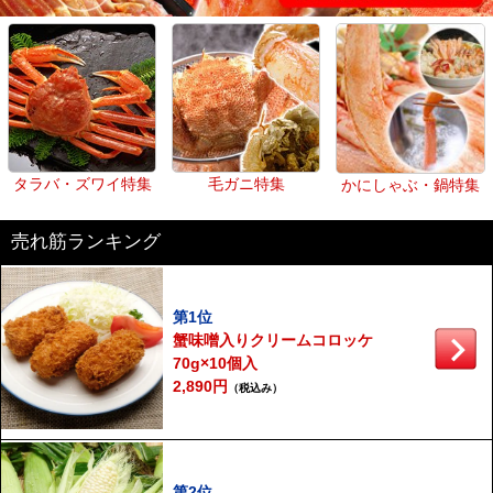
タラバ・ズワイ特集
毛ガニ特集
かにしゃぶ・鍋特集
売れ筋ランキング
第1位
蟹味噌入りクリームコロッケ
70g×10個入
2,890円
（税込み）
第2位