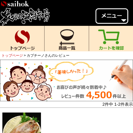
会員様メニュー
ゲスト
様、
いらっしゃいませ。
ご来店ありがとうございます。
トップページ
カプチーノさんのレビュー
新規会員登録
ログイン
MYページ
MYクーポン
ポイント履歴
お気に入り
レビュー投稿
閲覧履歴
2
件中
1
-
2
件表示
当店について
初めての方へ
送料・お支払い
返品について
ご利用ガイド