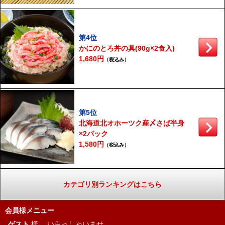
第4位
かにのとろ丼の具(90g×2食入)
1,680円
（税込み）
第5位
北海道北オホーツク産〆さば半身
×2パック
1,580円
（税込み）
カテゴリ別ランキングはこちら
会員様メニュー
ゲスト
様、
いらっしゃいませ。