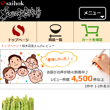
会員様メニュー
ゲスト
様、
いらっしゃいませ。
ご来店ありがとうございます。
トップページ
桜木花道さんのレビュー
新規会員登録
ログイン
MYページ
MYクーポン
ポイント履歴
お気に入り
レビュー投稿
閲覧履歴
2
件中
1
-
2
件表示
当店について
初めての方へ
送料・お支払い
返品について
ご利用ガイド