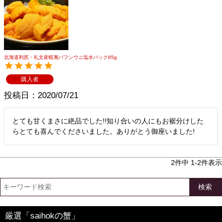
北海道利尻・礼文産蝦夷バフンウニ塩水パック85g
購入者
投稿日
2020/07/21
とても甘くまさに絶品でした!!知り合いの人にもお裾分けした
らとても喜んでくださいました。ありがとう御座いました!
2
件中
1
-
2
件表示
検索
厳選「saihokの蟹」