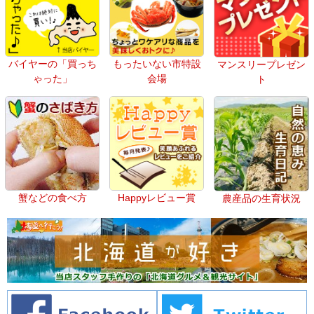
バイヤーの「買っち
もったいない市特設
マンスリープレゼン
ゃった」
会場
ト
蟹などの食べ方
Happyレビュー賞
農産品の生育状況