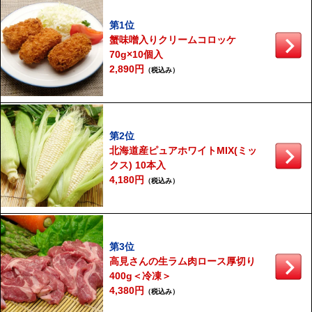
第1位
蟹味噌入りクリームコロッケ
70g×10個入
2,890円
（税込み）
第2位
北海道産ピュアホワイトMIX(ミッ
クス) 10本入
4,180円
（税込み）
第3位
高見さんの生ラム肉ロース厚切り
400g＜冷凍＞
4,380円
（税込み）