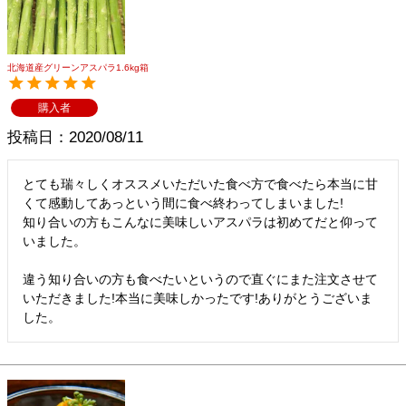
メルマガ登録
お問合せ
特定商取引法表示
個人情報の取扱い
北海道産グリーンアスパラ1.6kg箱
購入者
投稿日
2020/08/11
とても瑞々しくオススメいただいた食べ方で食べたら本当に甘
くて感動してあっという間に食べ終わってしまいました!

知り合いの方もこんなに美味しいアスパラは初めてだと仰って
いました。

違う知り合いの方も食べたいというので直ぐにまた注文させて
いただきました!本当に美味しかったです!ありがとうございま
した。