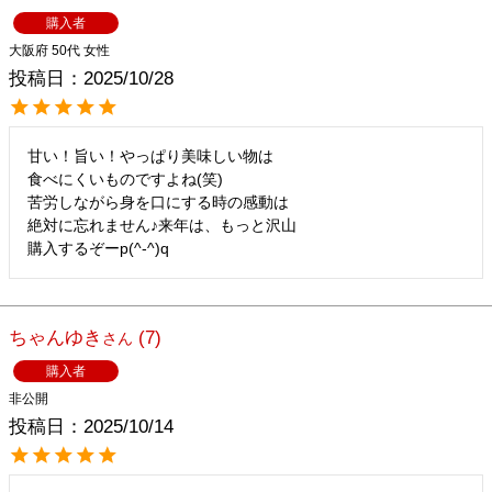
購入者
大阪府
50代
女性
投稿日
2025/10/28
甘い！旨い！やっぱり美味しい物は

食べにくいものですよね(笑)

苦労しながら身を口にする時の感動は

絶対に忘れません♪来年は、もっと沢山

購入するぞーp(^-^)q
ちゃんゆき
7
購入者
非公開
投稿日
2025/10/14