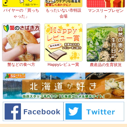
バイヤーの「買っち
もったいない市特設
マンスリープレゼン
ゃった」
会場
ト
蟹などの食べ方
Happyレビュー賞
農産品の生育状況