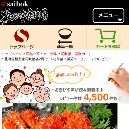
会員様メニュー
ゲスト
様、
いらっしゃいませ。
ご来店ありがとうございます。
トップページ
商品一覧
カニ特集
花咲蟹（花咲ガニ）
新規会員登録
ログイン
北海道根室産花咲蟹姿2尾で1.1kg前後＜浜茹で・チルド＞のレビュー
MYページ
MYクーポン
ポイント履歴
お気に入り
レビュー投稿
閲覧履歴
当店について
初めての方へ
送料・お支払い
返品について
ご利用ガイド