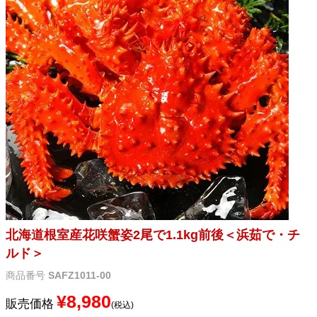
メルマガ登録
お問合せ
特定商取引法表示
個人情報の取扱い
北海道根室産花咲蟹姿2尾で1.1kg前後＜浜茹で・チ
ルド＞
商品番号
SAFZ1011-00
¥
8,980
販売価格
税込