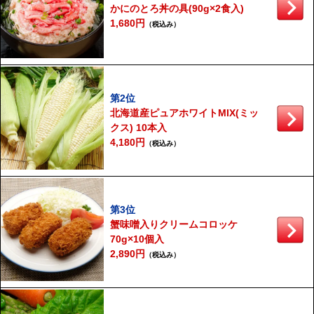
かにのとろ丼の具(90g×2食入)
1,680円
（税込み）
第2位
北海道産ピュアホワイトMIX(ミッ
クス) 10本入
4,180円
（税込み）
第3位
蟹味噌入りクリームコロッケ
70g×10個入
2,890円
（税込み）