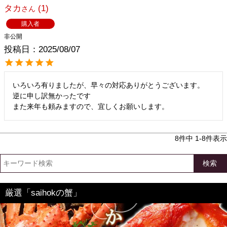
タカ
1
購入者
非公開
投稿日
2025/08/07
いろいろ有りましたが、早々の対応ありがとうございます。

逆に申し訳無かったです

8
件中
1
-
8
件表示
検索
厳選「saihokの蟹」