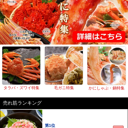
タラバ・ズワイ特集
毛ガニ特集
かにしゃぶ・鍋特集
売れ筋ランキング
第1位