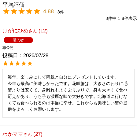
4.88
8
8
件中
1
-
8
件表示
けがにひめ
12
購入者
非公開
投稿日
2026/07/28
毎年、楽しみにして両親と自分にプレゼントしています。

今年も最高に美味しかったです。花咲蟹は、大きさのわりに毛
蟹よりは安くて、身離れもよくぷりぷりで、身も大きくて食べ
応えがあり、うち子も濃厚な味で大好きです。北海道に行けな
くても食べられるのは本当に幸せ。これからも美味しい蟹の提
供をよろしくお願いします。
わかママ
27