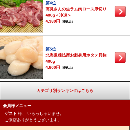
第4位
高見さんの生ラム肉ロース厚切り
400g＜冷凍＞
4,380円
（税込み）
第5位
北海道猿払産お刺身用ホタテ貝柱
400g
4,800円
（税込み）
カテゴリ別ランキングはこちら
会員様メニュー
ゲスト
様、
いらっしゃいませ。
ご来店ありがとうございます。