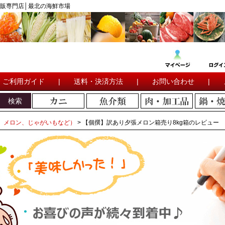
販専門店│最北の海鮮市場
ご利用ガイド
|
送料・決済方法
|
お問い合わせ
|
検索
、メロン、じゃがいもなど）
【個撰】訳あり夕張メロン箱売り8kg箱のレビュー