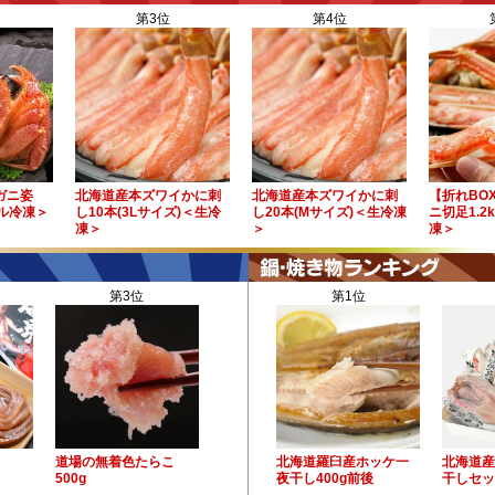
第3位
第4位
毛ガニ姿
北海道産本ズワイかに刺
北海道産本ズワイかに刺
【折れBO
イル冷凍＞
し10本(3Lサイズ)＜生冷
し20本(Mサイズ)＜生冷凍
ニ切足1.2
凍＞
＞
凍＞
第3位
第1位
道場の無着色たらこ
北海道羅臼産ホッケ一
北海道産
500g
夜干し400g前後
干しセッ