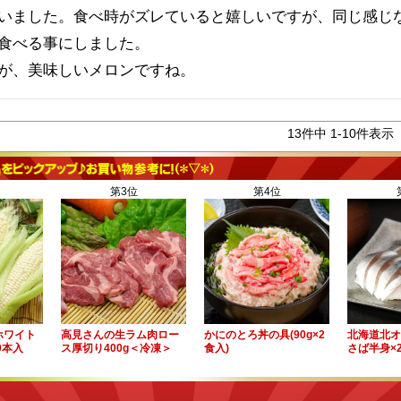
いました。食べ時がズレていると嬉しいですが、同じ感じ
食べる事にしました。

が、美味しいメロンですね。
13
件中
1
-
10
件表示
第3位
第4位
ホワイト
高見さんの生ラム肉ロー
かにのとろ丼の具(90g×2
北海道北オ
10本入
ス厚切り400g＜冷凍＞
食入)
さば半身×