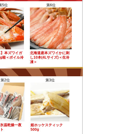
第5位
第6位
X】本ズワイガ
北海道産本ズワイかに刺
kg箱＜ボイル冷
し10本(4Lサイズ)＜生冷
凍＞
第2位
第3位
氷温乾燥一夜
姫ホッケスティック
ト
500g