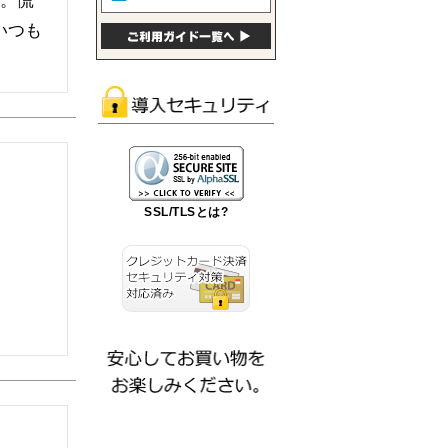
態。慌
いつも
SSL/TLSとは?