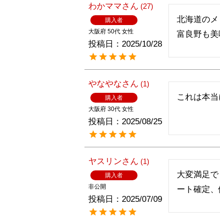
わかママ
27
北海道のメ
購入者
大阪府
50代
女性
富良野も美
投稿日
2025/10/28
やなやな
1
これは本当
購入者
大阪府
30代
女性
投稿日
2025/08/25
ヤスリン
1
大変満足で
購入者
非公開
ート確定、
投稿日
2025/07/09