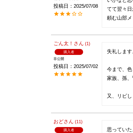
いかなと思
投稿日
2025/07/08
てて翌々日
頼む山部メ
ごん太！
1
失礼します。
購入者
非公開
投稿日
2025/07/02
今まで、色
家族、孫、
又、リピし
おど
11
思っていた
購入者