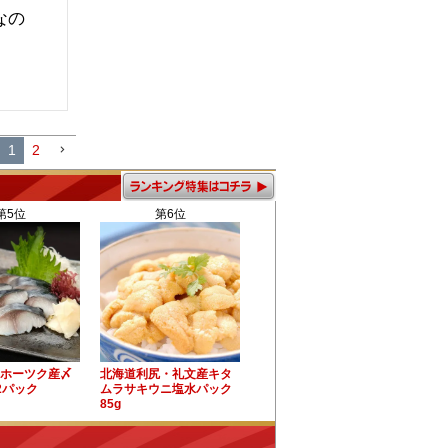
なの
1
2
第5位
第6位
ホーツク産〆
北海道利尻・礼文産キタ
2パック
ムラサキウニ塩水パック
85g