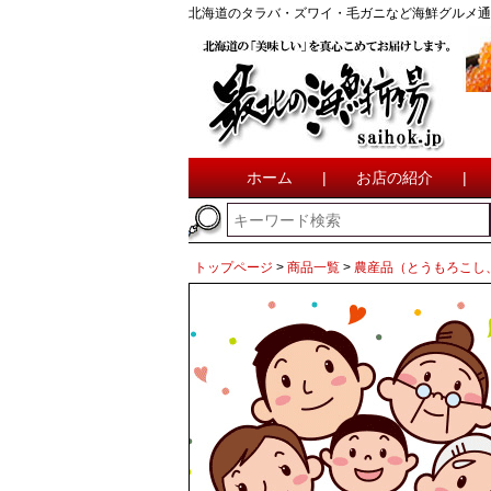
北海道のタラバ・ズワイ・毛ガニなど海鮮グルメ通
ホーム
|
お店の紹介
|
トップページ
商品一覧
農産品（とうもろこし