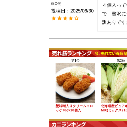
非公開
４個入って
投稿日
2025/06/30
で、贅沢に
訳ありです
第1位
第2位
蟹味噌入りクリームコロ
北海道産ピュア
ッケ70g×10個入
MIX(ミックス) 