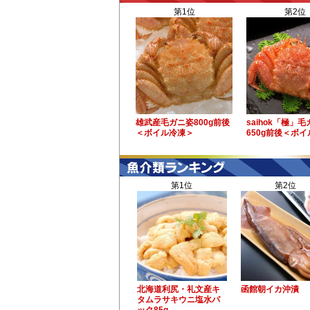
第1位
第2位
雄武産毛ガニ姿800g前後
saihok「極」
＜ボイル冷凍＞
650g前後＜ボ
第1位
第2位
北海道利尻・礼文産キ
函館朝イカ沖漬
タムラサキウニ塩水パ