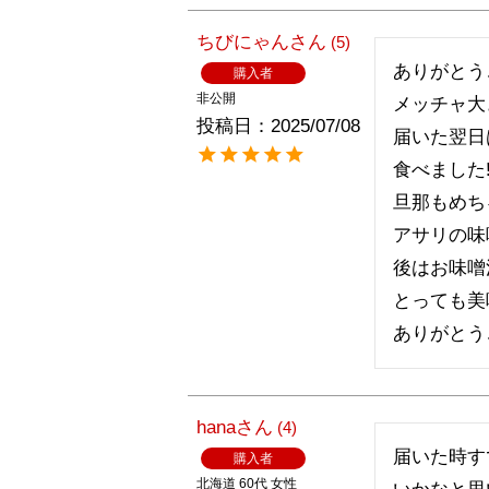
ちびにゃん
5
ありがとうご
購入者
非公開
メッチャ大
投稿日
2025/07/08
届いた翌日
食べました
旦那もめち
アサリの味
後はお味噌
とっても美
ありがとう
hana
4
届いた時す
購入者
北海道
60代
女性