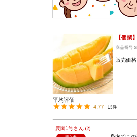
【個撰】
商品番号
S
販売価格
4.77
13
農園1号
2
身内でこの
購入者