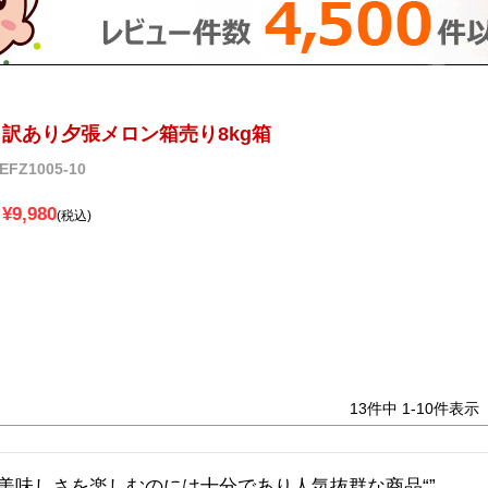
訳あり夕張メロン箱売り8kg箱
EFZ1005-10
¥
9,980
税込
13
件中
1
-
10
件表示
美味しさを楽しむのには十分であり人気抜群な商品“”
