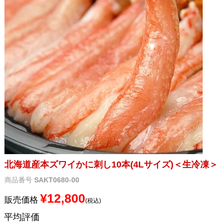
メルマガ登録
お問合せ
特定商取引法表示
個人情報の取扱い
北海道産本ズワイかに刺し10本(4Lサイズ)＜生冷凍＞
商品番号
SAKT0680-00
¥
12,800
販売価格
税込