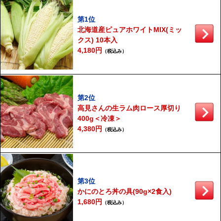
第1位
北海道産ピュアホワイトMIX(ミッ
クス) 10本入
4,180円
（税込み）
第2位
高見さんの生ラム肉ロース厚切り
400g＜冷凍＞
4,380円
（税込み）
第3位
かにのとろ丼の具(90g×2食入)
1,680円
（税込み）