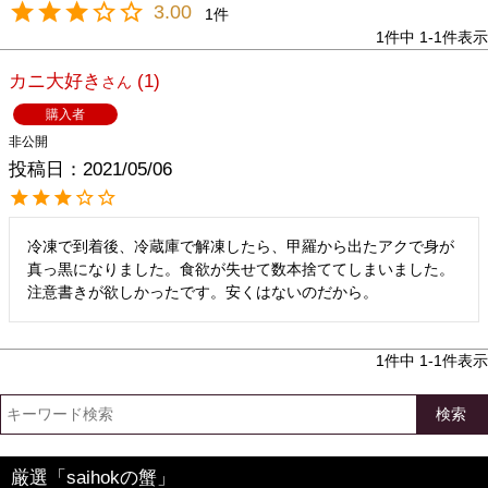
3.00
1
1
件中
1
-
1
件表示
カニ大好き
1
購入者
非公開
投稿日
2021/05/06
冷凍で到着後、冷蔵庫で解凍したら、甲羅から出たアクで身が
真っ黒になりました。食欲が失せて数本捨ててしまいました。
1
件中
1
-
1
件表示
検索
厳選「saihokの蟹」