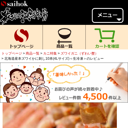
会員様メニュー
ゲスト
様、
いらっしゃいませ。
ご来店ありがとうございます。
トップページ
商品一覧
カニ特集
ズワイガニ（ずわい蟹）
新規会員登録
ログイン
北海道産本ズワイかに刺し10本(4Lサイズ)＜生冷凍＞のレビュー
MYページ
MYクーポン
ポイント履歴
お気に入り
レビュー投稿
閲覧履歴
当店について
初めての方へ
送料・お支払い
返品について
ご利用ガイド