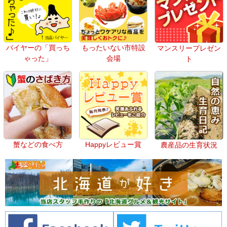
バイヤーの「買っち
もったいない市特設
マンスリープレゼン
ゃった」
会場
ト
蟹などの食べ方
Happyレビュー賞
農産品の生育状況