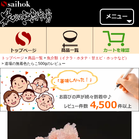
会員様メニュー
ゲスト
様、
いらっしゃいませ。
ご来店ありがとうございます。
トップページ
商品一覧
魚介類（イクラ・ホタテ・甘エビ・ホッケなど）
新規会員登録
ログイン
道場の無着色たらこ500gのレビュー
MYページ
MYクーポン
ポイント履歴
お気に入り
レビュー投稿
閲覧履歴
当店について
初めての方へ
送料・お支払い
返品について
ご利用ガイド