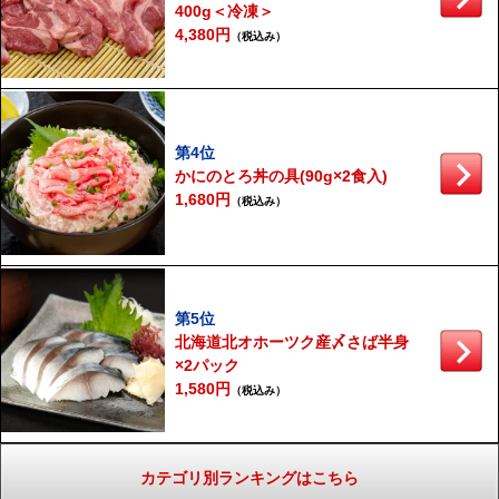
400g＜冷凍＞
4,380円
（税込み）
第4位
かにのとろ丼の具(90g×2食入)
1,680円
（税込み）
第5位
北海道北オホーツク産〆さば半身
×2パック
1,580円
（税込み）
カテゴリ別ランキングはこちら