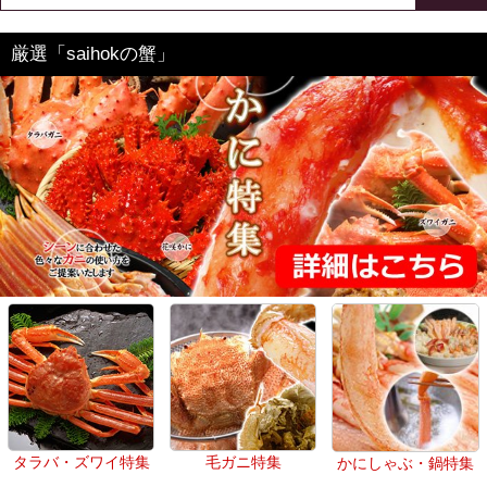
厳選「saihokの蟹」
タラバ・ズワイ特集
毛ガニ特集
かにしゃぶ・鍋特集