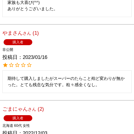
家族も大喜び(^^)

ありがとうございました。
やまさん
1
購入者
非公開
投稿日
2023/01/16
期待して購入しましたがスーパーのたらこと殆ど変わりが無か
った。とても残念な気分です。粒々感全くなし。
ごまにゃん
2
購入者
北海道
60代
女性
投稿日
2022/12/03