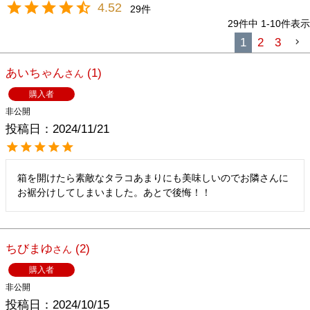
4.52
29
29
件中
1
-
10
件表示
1
2
3
あいちゃん
1
購入者
非公開
投稿日
2024/11/21
箱を開けたら素敵なタラコあまりにも美味しいのでお隣さんに
お裾分けしてしまいました。あとで後悔！！
ちびまゆ
2
購入者
非公開
投稿日
2024/10/15