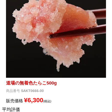
メルマガ登録
お問合せ
特定商取引法表示
個人情報の取扱い
道場の無着色たらこ500g
商品番号
SAKT0666-00
¥
6,300
販売価格
税込