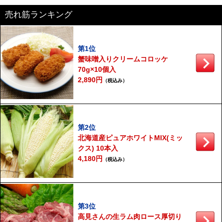
売れ筋ランキング
第1位
蟹味噌入りクリームコロッケ
70g×10個入
2,890円
（税込み）
第2位
北海道産ピュアホワイトMIX(ミッ
クス) 10本入
4,180円
（税込み）
第3位
高見さんの生ラム肉ロース厚切り