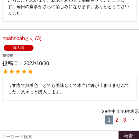
す。毎日の食事がさらに楽しみになります。ありがとうごさい
ました。
noahnoah
3
購入者
非公開
投稿日
2022/10/30
うす塩で無着色　とても美味しくて本当に箸が止まりませんで
した。又きっと購入します。
29
件中
1
-
10
件表示
1
2
3
検索