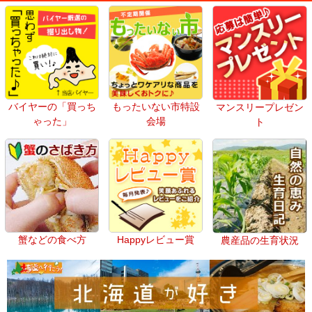
バイヤーの「買っち
もったいない市特設
マンスリープレゼン
ゃった」
会場
ト
蟹などの食べ方
Happyレビュー賞
農産品の生育状況