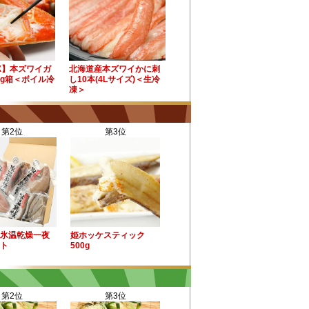
X】本ズワイガ
北海道産本ズワイかに刺
kg箱＜ボイル冷
し10本(4Lサイズ)＜生冷
凍＞
第2位
第3位
氷温乾燥一夜
姫ホッケスティック
ト
500g
第2位
第3位