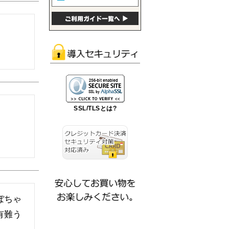
SSL/TLSとは?
ぼちゃ
有難う