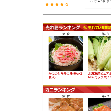
ございます
第1位
第2位
かにのとろ丼の具(90g×2
北海道産ピュア
食入)
MIX(ミックス) 
第1位
第2位