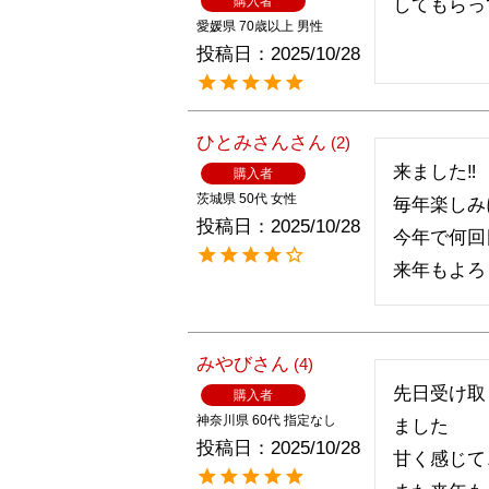
購入者
してもらっ
愛媛県
70歳以上
男性
投稿日
2025/10/28
ひとみさん
2
来ました‼️

購入者
茨城県
50代
女性
毎年楽しみに
投稿日
2025/10/28
今年で何回目
来年もよろし
みやび
4
先日受け取
購入者
神奈川県
60代
指定なし
ました

投稿日
2025/10/28
甘く感じて