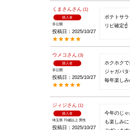
くまさん
1
ポテトサラ
購入者
非公開
リピ確定☝️
投稿日
2025/10/27
ウメコ
3
ホクホクで
購入者
非公開
ジャガバタ
投稿日
2025/10/27
毎年楽しみ
ジィジ
1
今年のじゃ
購入者
埼玉県
70歳以上
男性
も楽しみに
投稿日
2025/10/27