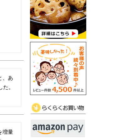
と、あ
した。
を増量