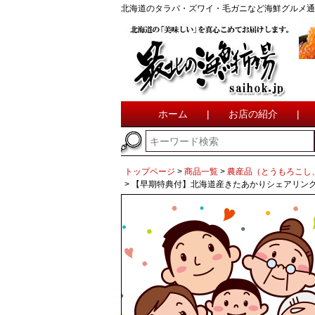
北海道のタラバ・ズワイ・毛ガニなど海鮮グルメ通
ホーム
|
お店の紹介
|
トップページ
商品一覧
農産品（とうもろこし
【早期特典付】北海道産きたあかりシェアリング