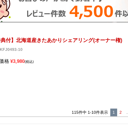
典付】北海道産きたあかりシェアリング(オーナー権)
KFJ0493-10
価格
¥
3,980
税込
115
件中
1
-
10
件表示
1
2