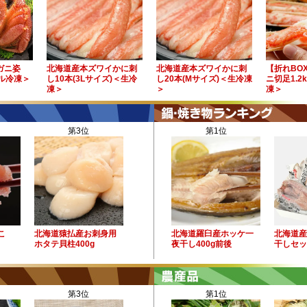
毛ガニ姿
北海道産本ズワイかに刺
北海道産本ズワイかに刺
【折れBO
イル冷凍＞
し10本(3Lサイズ)＜生冷
し20本(Mサイズ)＜生冷凍
ニ切足1.2
凍＞
＞
凍＞
第3位
第1位
こ
北海道猿払産お刺身用
北海道羅臼産ホッケ一
北海道産
ホタテ貝柱400g
夜干し400g前後
干しセッ
第3位
第1位