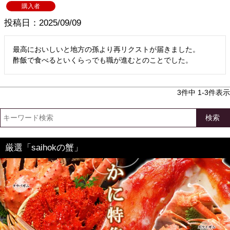
購入者
投稿日
2025/09/09
最高においしいと地方の孫より再リクストが届きました。

3
件中
1
-
3
件表示
検索
厳選「saihokの蟹」