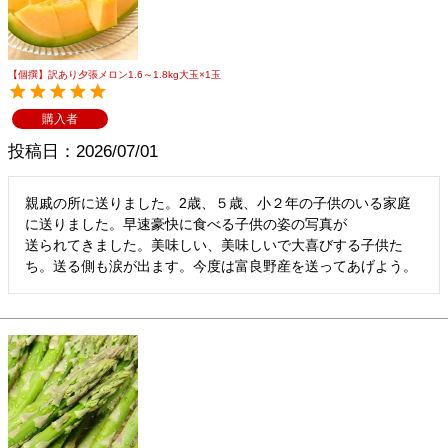
メルマガ登録
お問合せ
特定商取引法表示
個人情報の取扱い
【個撰】訳あり夕張メロン1.6～1.8kg大玉×1玉
購入者
投稿日
2026/07/01
親戚の所に送りました。2歳、５歳、小２年の子供のいる家庭
に送りました。早速豪快に食べる子供の姿の写真が

送られてきました。美味しい、美味しいで大喜びする子供た
ち。送る側も涙が出ます。今度は富良野産を送ってあげよう。