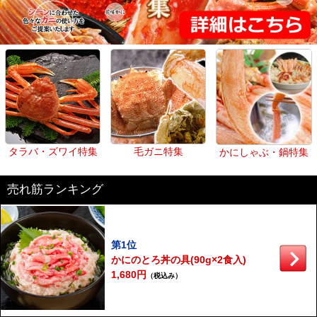
タラバ・ズワイ特集
毛ガニ特集
かにしゃぶ・鍋特集
売れ筋ランキング
第1位
かにのとろ丼の具(90g×2食入)
1,680円
（税込み）