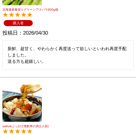
北海道産春採りグリーンアスパラ800g箱
購入者
投稿日
2026/04/30
新鮮、超甘く、やわらかく再度送って欲しいといわれ再度手配
しました。

送る方も超嬉しい。
saihokぶっかけ海鮮丼の具(1人前)