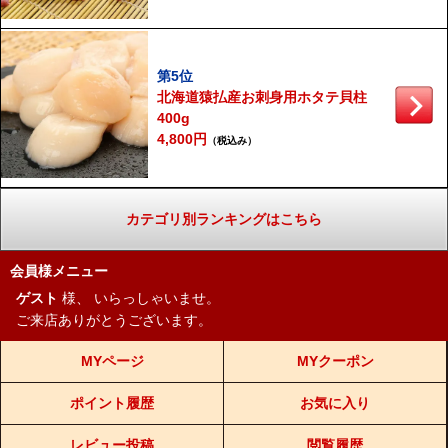
第5位
北海道猿払産お刺身用ホタテ貝柱
400g
4,800円
（税込み）
カテゴリ別ランキングはこちら
会員様メニュー
ゲスト
様、
いらっしゃいませ。
ご来店ありがとうございます。
MYページ
MYクーポン
ポイント履歴
お気に入り
レビュー投稿
閲覧履歴