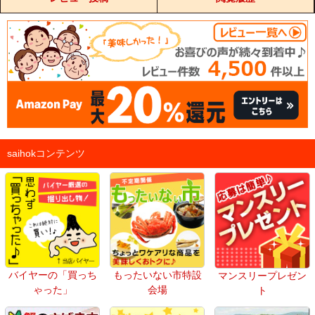
saihokコンテンツ
バイヤーの「買っち
もったいない市特設
マンスリープレゼン
ゃった」
会場
ト