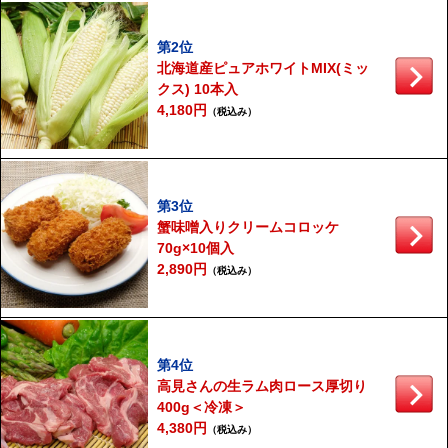
第2位
北海道産ピュアホワイトMIX(ミッ
クス) 10本入
4,180円
（税込み）
第3位
蟹味噌入りクリームコロッケ
70g×10個入
2,890円
（税込み）
第4位
高見さんの生ラム肉ロース厚切り
400g＜冷凍＞
4,380円
（税込み）