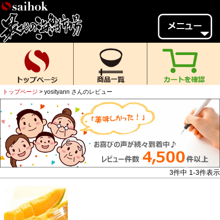
会員様メニュー
ゲスト
様、
いらっしゃいませ。
ご来店ありがとうございます。
トップページ
yosityann さんのレビュー
新規会員登録
ログイン
MYページ
MYクーポン
ポイント履歴
お気に入り
レビュー投稿
閲覧履歴
3
件中
1
-
3
件表示
当店について
初めての方へ
送料・お支払い
返品について
ご利用ガイド