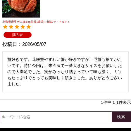
メルマガ登録
お問合せ
特定商取引法表示
個人情報の取扱い
北海道産毛ガニ姿1kg前後(雄武)＜浜茹で・チルド＞
購入者
投稿日
2026/05/07
蟹好きです。花咲蟹やずわい蟹が好きですが、毛蟹も捨てがた
いです。特に今回は、未冷凍で一番大きなサイズをお願いした
ので大満足でした。実がみっちり詰まっていて味も濃く、ミソ
もたっぷりでとっても美味しく頂きました。ありがとうござい
ました。
1
件中
1
-
1
件表示
検索