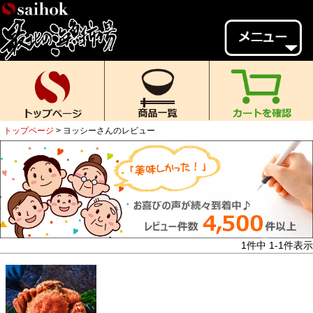
会員様メニュー
ゲスト
様、
いらっしゃいませ。
ご来店ありがとうございます。
トップページ
ヨッシーさんのレビュー
新規会員登録
ログイン
MYページ
MYクーポン
ポイント履歴
お気に入り
レビュー投稿
閲覧履歴
1
件中
1
-
1
件表示
当店について
初めての方へ
送料・お支払い
返品について
ご利用ガイド