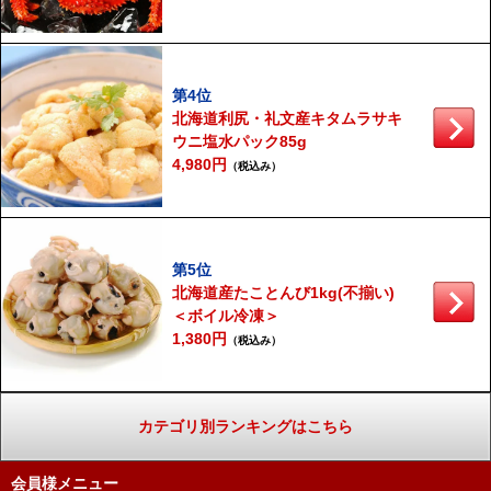
第4位
北海道利尻・礼文産キタムラサキ
ウニ塩水パック85g
4,980円
（税込み）
第5位
北海道産たことんび1kg(不揃い)
＜ボイル冷凍＞
1,380円
（税込み）
カテゴリ別ランキングはこちら
会員様メニュー