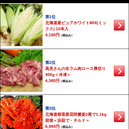
第1位
北海道産ピュアホワイトMIX(ミッ
クス) 10本入
4,180円
（税込み）
第2位
高見さんの生ラム肉ロース厚切り
400g＜冷凍＞
4,380円
（税込み）
第3位
北海道根室産花咲蟹姿2尾で1.1kg
前後＜浜茹で・チルド＞
8,980円
（税込み）