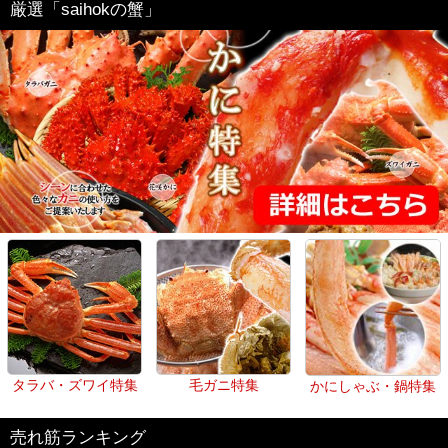
厳選「saihokの蟹」
タラバ・ズワイ特集
毛ガニ特集
かにしゃぶ・鍋特集
売れ筋ランキング