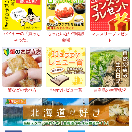
バイヤーの「買っち
もったいない市特設
マンスリープレゼン
ゃった」
会場
ト
蟹などの食べ方
Happyレビュー賞
農産品の生育状況