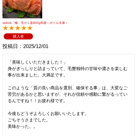
メルマガ登録
お問合せ
特定商取引法表示
個人情報の取扱い
saihok「極」毛ガニ姿800g前後＜ボイル冷凍＞
購入者
投稿日
2025/12/01
「美味しくいただきました！」

身がぎっしりと詰まっていて、毛蟹独特の甘味や濃さを楽しむ
事が出来ました。大満足です。

このような「質の良い商品を選別、確保する事」は、大変なご
苦労があるかと思いますが、それが信頼や感動に繋がるってい
るんですね！！お疲れ様です。

今後もどうぞよろしくお願いいたします。

ごちそうさまでした。

美味かった。。
