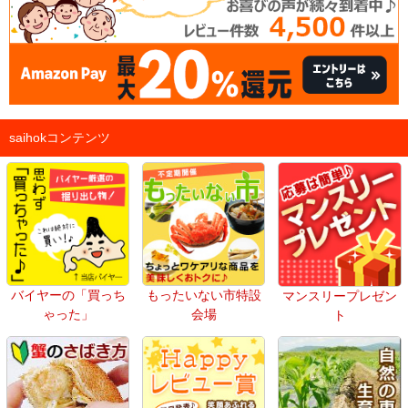
saihokコンテンツ
バイヤーの「買っち
もったいない市特設
マンスリープレゼン
ゃった」
会場
ト