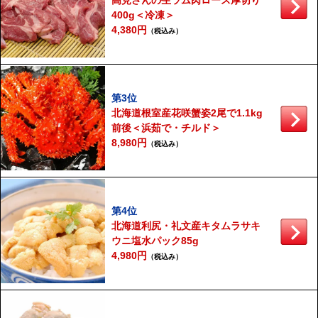
高見さんの生ラム肉ロース厚切り
400g＜冷凍＞
4,380円
（税込み）
第3位
北海道根室産花咲蟹姿2尾で1.1kg
前後＜浜茹で・チルド＞
8,980円
（税込み）
第4位
北海道利尻・礼文産キタムラサキ
ウニ塩水パック85g
4,980円
（税込み）