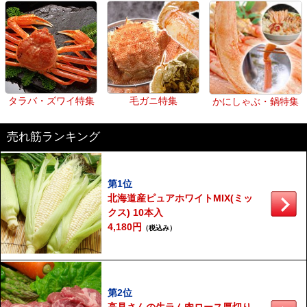
タラバ・ズワイ特集
毛ガニ特集
かにしゃぶ・鍋特集
売れ筋ランキング
第1位
北海道産ピュアホワイトMIX(ミッ
クス) 10本入
4,180円
（税込み）
第2位