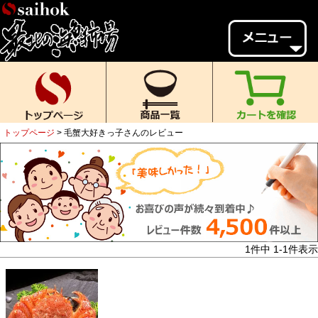
会員様メニュー
ゲスト
様、
いらっしゃいませ。
ご来店ありがとうございます。
トップページ
毛蟹大好きっ子さんのレビュー
新規会員登録
ログイン
MYページ
MYクーポン
ポイント履歴
お気に入り
レビュー投稿
閲覧履歴
1
件中
1
-
1
件表示
当店について
初めての方へ
送料・お支払い
返品について
ご利用ガイド