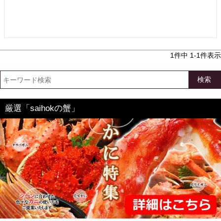
1
件中
1
-
1
件表示
検索
厳選「saihokの蟹」