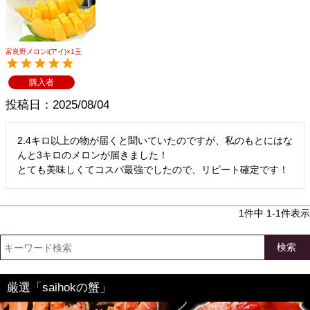
メルマガ登録
お問合せ
特定商取引法表示
個人情報の取扱い
富良野メロンi(アイ)×1玉
購入者
投稿日
2025/08/04
2.4キロ以上の物が届くと聞いていたのですが、私のもとにはな
んと3キロのメロンが届きました！

とても美味しくてコスパ最強でしたので、リピート確定です！
1
件中
1
-
1
件表示
検索
厳選「saihokの蟹」