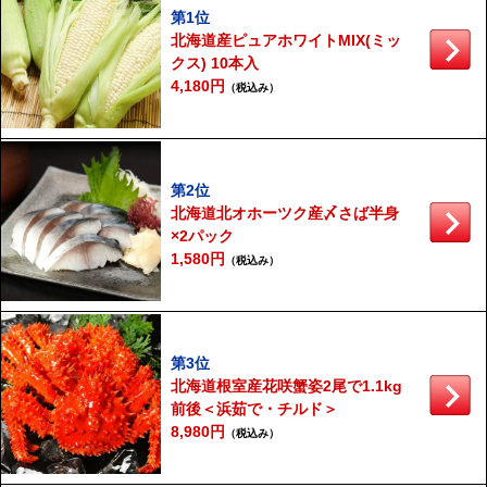
第1位
北海道産ピュアホワイトMIX(ミッ
クス) 10本入
4,180円
（税込み）
第2位
北海道北オホーツク産〆さば半身
×2パック
1,580円
（税込み）
第3位
北海道根室産花咲蟹姿2尾で1.1kg
前後＜浜茹で・チルド＞
8,980円
（税込み）