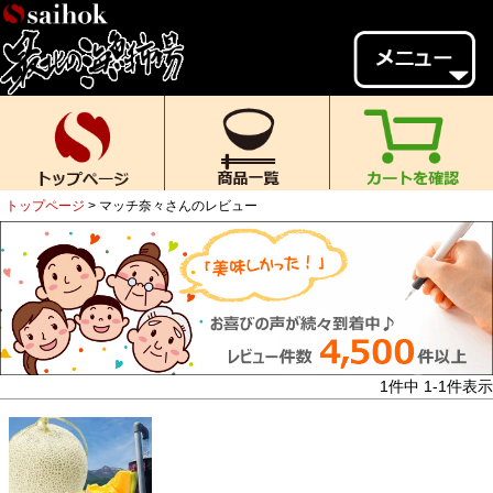
会員様メニュー
ゲスト
様、
いらっしゃいませ。
ご来店ありがとうございます。
トップページ
マッチ奈々さんのレビュー
新規会員登録
ログイン
MYページ
MYクーポン
ポイント履歴
お気に入り
レビュー投稿
閲覧履歴
1
件中
1
-
1
件表示
当店について
初めての方へ
送料・お支払い
返品について
ご利用ガイド