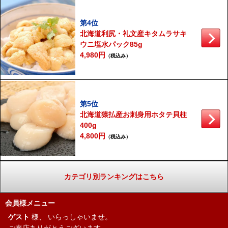
第4位
北海道利尻・礼文産キタムラサキ
ウニ塩水パック85g
4,980円
（税込み）
第5位
北海道猿払産お刺身用ホタテ貝柱
400g
4,800円
（税込み）
カテゴリ別ランキングはこちら
会員様メニュー
ゲスト
様、
いらっしゃいませ。