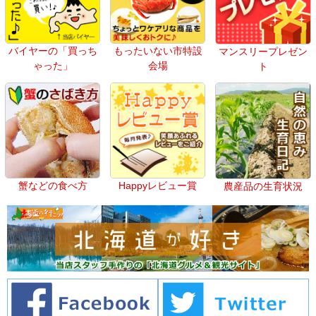
バイヤーの「買っち
もったいない市特設
マンスリープレゼン
ゃった」
会場
ト
蟹などの食べ方
Happyレビュー賞
農産品の生育状況