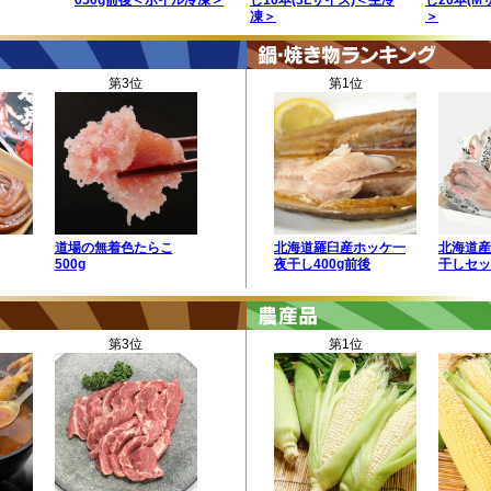
650g前後＜ボイル冷凍＞
し10本(3Lサイズ)＜生冷
し20本(M
凍＞
＞
第3位
第1位
道場の無着色たらこ
北海道羅臼産ホッケ一
北海道産
500g
夜干し400g前後
干しセッ
第3位
第1位