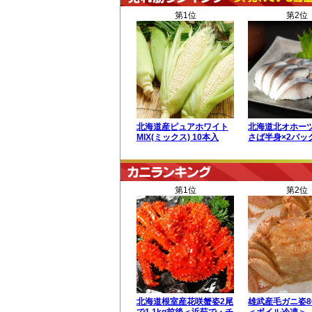
第1位
第2位
北海道産ピュアホワイト
北海道北オホー
MIX(ミックス) 10本入
さば半身×2パッ
第1位
第2位
北海道根室産花咲蟹姿2尾
雄武産毛ガニ姿8