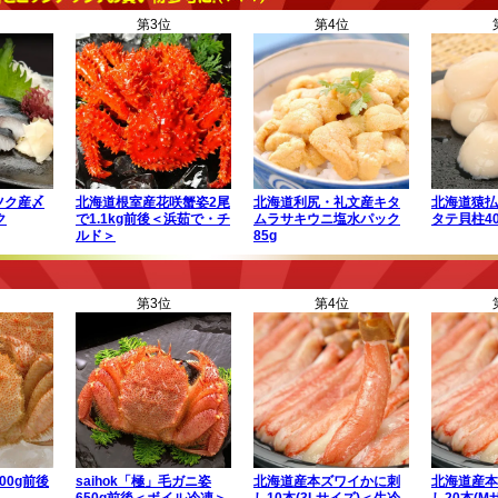
第3位
第4位
ツク産〆
北海道根室産花咲蟹姿2尾
北海道利尻・礼文産キタ
北海道猿払
ク
で1.1kg前後＜浜茹で・チ
ムラサキウニ塩水パック
タテ貝柱40
ルド＞
85g
第3位
第4位
00g前後
saihok「極」毛ガニ姿
北海道産本ズワイかに刺
北海道産本