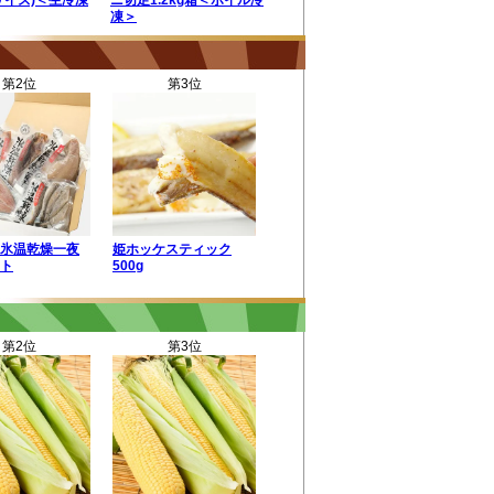
サイズ)＜生冷凍
ニ切足1.2kg箱＜ボイル冷
凍＞
第2位
第3位
氷温乾燥一夜
姫ホッケスティック
ト
500g
第2位
第3位