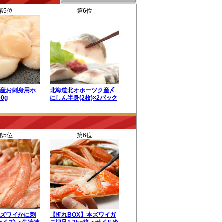
第5位
第6位
産お刺身用ホ
北海道北オホーツク産〆
0g
にしん半身(2枚)×2パック
第5位
第6位
ズワイかに刺
【折れBOX】本ズワイガ