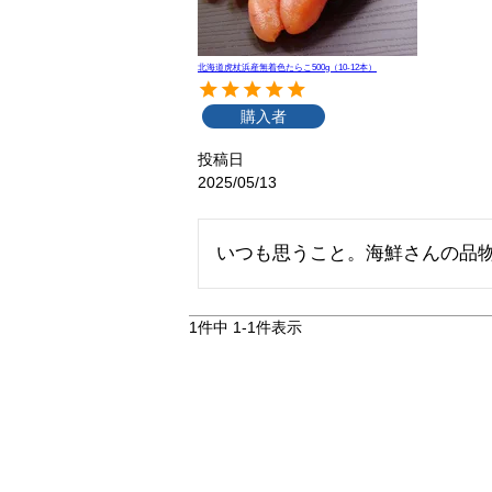
北海道虎杖浜産無着色たらこ500g（10-12本）
購入者
投稿日
2025/05/13
いつも思うこと。海鮮さんの品
1
件中
1
-
1
件表示