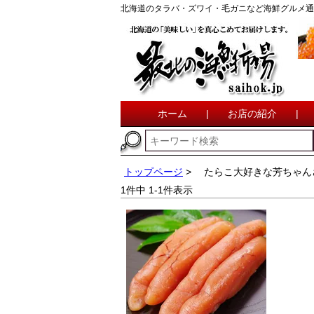
北海道のタラバ・ズワイ・毛ガニなど海鮮グルメ通
ホーム
|
お店の紹介
|
トップページ
たらこ大好きな芳ちゃん
1
件中
1
-
1
件表示