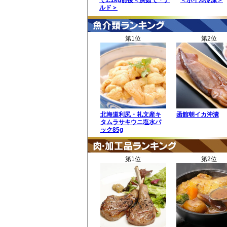
で1.1kg前後＜浜茹で・チ
＜ボイル冷凍＞
ルド＞
第1位
第2位
北海道利尻・礼文産キ
函館朝イカ沖漬
タムラサキウニ塩水パ
ック85g
第1位
第2位