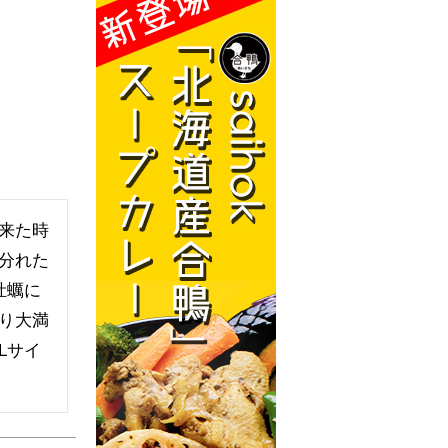
来た時
分れた
牡蠣に
り大満
Lサイ