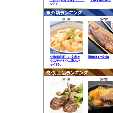
で1.1kg前後＜浜茹で・チ
＜ボイル冷凍＞
ルド＞
第1位
第2位
北海道利尻・礼文産キ
函館朝イカ沖漬
タムラサキウニ塩水パ
ック85g
第1位
第2位