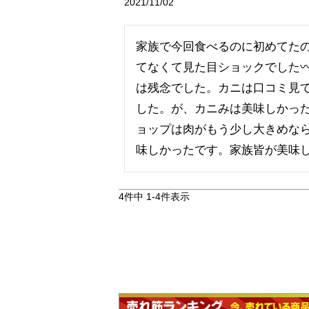
2021/11/02
家族で今回食べるのに初めてた
てなくて見た目ショックでした〰
は残念でした。カニは口コミ見
した。が、カニみは美味しかっ
ョップは肉がもう少し大きめな
味しかったです。家族皆が美味
4
件中
1
-
4
件表示