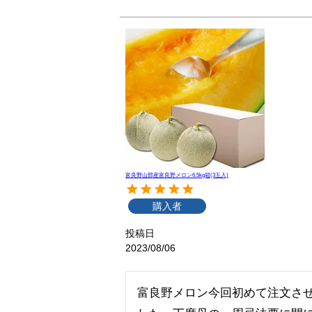
富良野山部産富良野メロン6.5kg箱(3玉入)
購入者
投稿日
2023/08/06
富良野メロン今回初めて注文さ