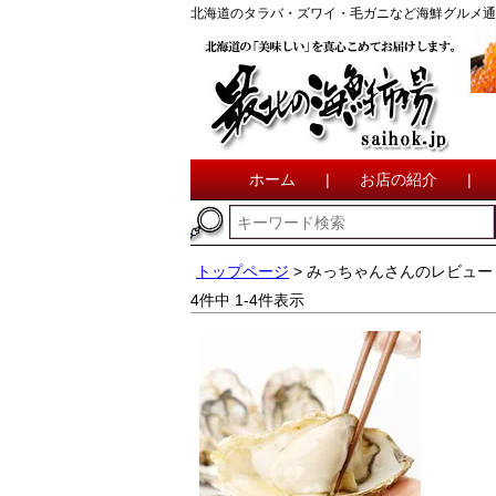
北海道のタラバ・ズワイ・毛ガニなど海鮮グルメ通
ホーム
|
お店の紹介
|
トップページ
みっちゃんさんのレビュー
4
件中
1
-
4
件表示