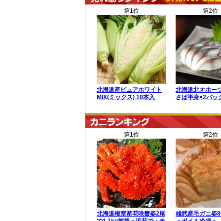
第1位
第2位
北海道産ピュアホワイト
北海道北オホー
MIX(ミックス) 10本入
さば半身×2パッ
第1位
第2位
北海道根室産花咲蟹姿2尾
雄武産毛ガニ姿8