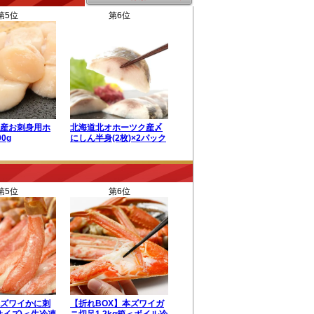
第5位
第6位
産お刺身用ホ
北海道北オホーツク産〆
0g
にしん半身(2枚)×2パック
第5位
第6位
ズワイかに刺
【折れBOX】本ズワイガ