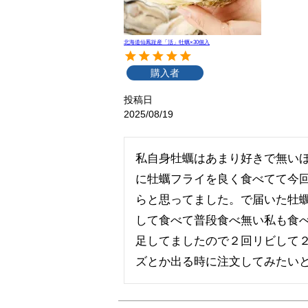
北海道仙鳳趾産「活」牡蠣×30個入
購入者
投稿日
2025/08/19
私自身牡蠣はあまり好きで無い
に牡蠣フライを良く食べてて今
らと思ってました。で届いた牡
して食べて普段食べ無い私も食
足してましたので２回リビして
ズとか出る時に注文してみたい