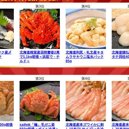
第3位
第4位
ツク産〆
北海道根室産花咲蟹姿2尾
北海道利尻・礼文産キタ
北海道猿払
ク
で1.1kg前後＜浜茹で・チ
ムラサキウニ塩水パック
タテ貝柱40
ルド＞
85g
第3位
第4位
00g前後
saihok「極」毛ガニ姿
北海道産本ズワイかに刺
北海道産本