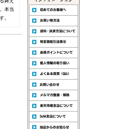
る舞え
。本当
す。