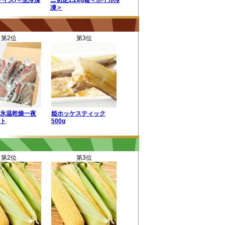
サイズ)＜生冷凍
ニ切足1.2kg箱＜ボイル冷
凍＞
第2位
第3位
氷温乾燥一夜
姫ホッケスティック
ト
500g
第2位
第3位