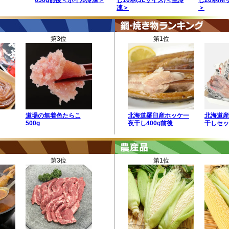
650g前後＜ボイル冷凍＞
し10本(3Lサイズ)＜生冷
し20本(M
凍＞
＞
第3位
第1位
道場の無着色たらこ
北海道羅臼産ホッケ一
北海道産
500g
夜干し400g前後
干しセッ
第3位
第1位