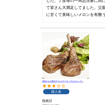
した。丁度母の一周忌法要に間
て皆さん大満足してました。父
に甘くて美味しいメロンを有難
高見さんの骨付きラムステーキ（ラムチョップ）
購入者
投稿日