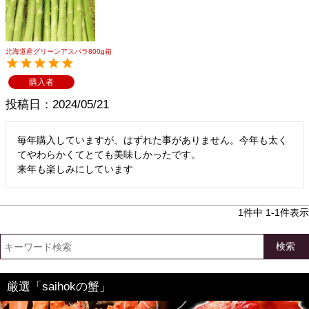
メルマガ登録
お問合せ
特定商取引法表示
個人情報の取扱い
北海道産グリーンアスパラ800g箱
購入者
投稿日
2024/05/21
毎年購入していますが、はずれた事がありません。今年も太く
てやわらかくてとても美味しかったです。

来年も楽しみにしています
1
件中
1
-
1
件表示
検索
厳選「saihokの蟹」