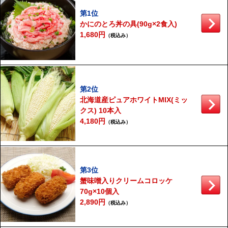
第1位
かにのとろ丼の具(90g×2食入)
1,680円
（税込み）
第2位
北海道産ピュアホワイトMIX(ミッ
クス) 10本入
4,180円
（税込み）
第3位
蟹味噌入りクリームコロッケ
70g×10個入
2,890円
（税込み）