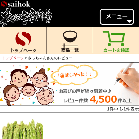
会員様メニュー
ゲスト
様、
いらっしゃいませ。
ご来店ありがとうございます。
トップページ
さっちゃんさんのレビュー
新規会員登録
ログイン
MYページ
MYクーポン
ポイント履歴
お気に入り
レビュー投稿
閲覧履歴
1
件中
1
-
1
件表示
当店について
初めての方へ
送料・お支払い
返品について
ご利用ガイド