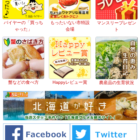
バイヤーの「買っち
もったいない市特設
マンスリープレゼン
ゃった」
会場
ト
蟹などの食べ方
Happyレビュー賞
農産品の生育状況