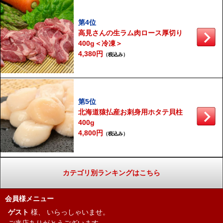
第4位
高見さんの生ラム肉ロース厚切り
400g＜冷凍＞
4,380円
（税込み）
第5位
北海道猿払産お刺身用ホタテ貝柱
400g
4,800円
（税込み）
カテゴリ別ランキングはこちら
会員様メニュー
ゲスト
様、
いらっしゃいませ。