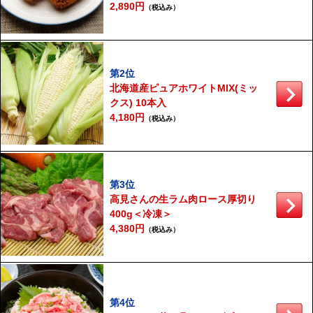
2,890円
（税込み）
第2位
北海道産ピュアホワイトMIX(ミッ
クス) 10本入
4,180円
（税込み）
第3位
高見さんの生ラム肉ロース厚切り
400g＜冷凍＞
4,380円
（税込み）
第4位