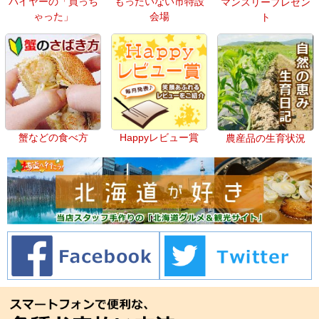
バイヤーの「買っち
もったいない市特設
マンスリープレゼン
ゃった」
会場
ト
蟹などの食べ方
Happyレビュー賞
農産品の生育状況