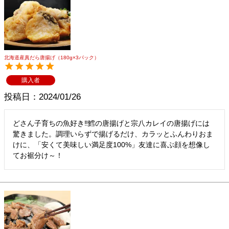
北海道産真だら唐揚げ（180g×3パック）
購入者
投稿日
2024/01/26
どさん子育ちの魚好き‼鱈の唐揚げと宗八カレイの唐揚げには
驚きました。調理いらずで揚げるだけ、カラッとふんわりおま
けに、「安くて美味しい満足度100%」友達に喜ぶ顔を想像し