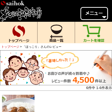
会員様メニュー
ゲスト
様、
いらっしゃいませ。
ご来店ありがとうございます。
トップページ
「ほっこり」さんのレビュー
新規会員登録
ログイン
MYページ
MYクーポン
ポイント履歴
お気に入り
レビュー投稿
閲覧履歴
6
件中
1
-
6
件表示
当店について
初めての方へ
送料・お支払い
返品について
ご利用ガイド