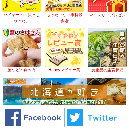
バイヤーの「買っち
もったいない市特設
マンスリープレゼン
ゃった」
会場
ト
蟹などの食べ方
Happyレビュー賞
農産品の生育状況