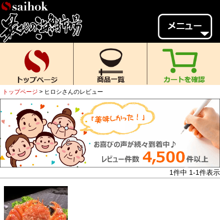
会員様メニュー
ゲスト
様、
いらっしゃいませ。
ご来店ありがとうございます。
トップページ
ヒロシさんのレビュー
新規会員登録
ログイン
MYページ
MYクーポン
ポイント履歴
お気に入り
レビュー投稿
閲覧履歴
1
件中
1
-
1
件表示
当店について
初めての方へ
送料・お支払い
返品について
ご利用ガイド