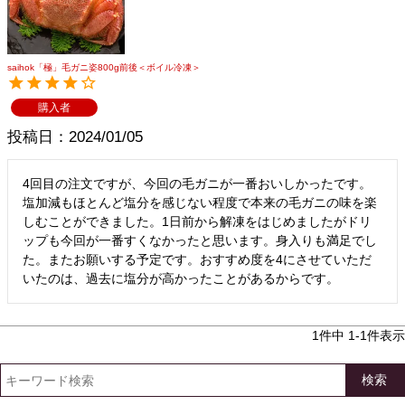
メルマガ登録
お問合せ
特定商取引法表示
個人情報の取扱い
saihok「極」毛ガニ姿800g前後＜ボイル冷凍＞
購入者
投稿日
2024/01/05
4回目の注文ですが、今回の毛ガニが一番おいしかったです。
塩加減もほとんど塩分を感じない程度で本来の毛ガニの味を楽
しむことができました。1日前から解凍をはじめましたがドリ
ップも今回が一番すくなかったと思います。身入りも満足でし
た。またお願いする予定です。おすすめ度を4にさせていただ
いたのは、過去に塩分が高かったことがあるからです。
1
件中
1
-
1
件表示
検索