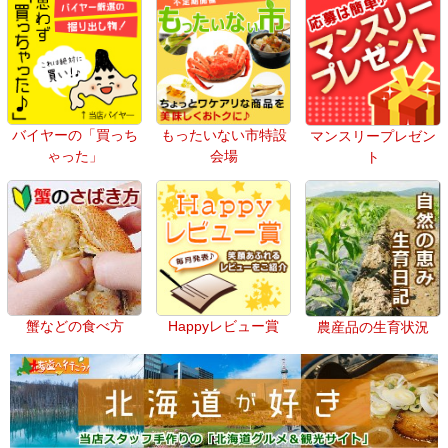
バイヤーの「買っち
もったいない市特設
マンスリープレゼン
ゃった」
会場
ト
蟹などの食べ方
Happyレビュー賞
農産品の生育状況