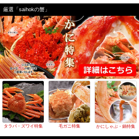
厳選「saihokの蟹」
タラバ・ズワイ特集
毛ガニ特集
かにしゃぶ・鍋特集