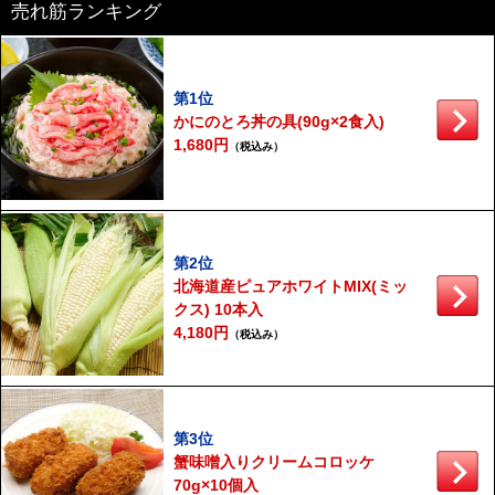
売れ筋ランキング
第1位
かにのとろ丼の具(90g×2食入)
1,680円
（税込み）
第2位
北海道産ピュアホワイトMIX(ミッ
クス) 10本入
4,180円
（税込み）
第3位
蟹味噌入りクリームコロッケ
70g×10個入