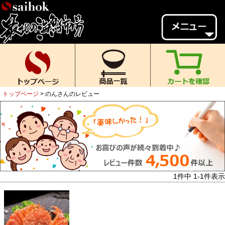
会員様メニュー
ゲスト
様、
いらっしゃいませ。
ご来店ありがとうございます。
トップページ
のんさんのレビュー
新規会員登録
ログイン
MYページ
MYクーポン
ポイント履歴
お気に入り
レビュー投稿
閲覧履歴
1
件中
1
-
1
件表示
当店について
初めての方へ
送料・お支払い
返品について
ご利用ガイド