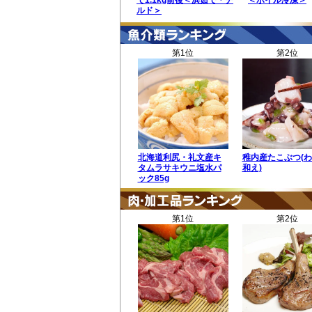
で1.1kg前後＜浜茹で・チ
＜ボイル冷凍＞
ルド＞
第1位
第2位
北海道利尻・礼文産キ
稚内産たこぶつ(
タムラサキウニ塩水パ
和え)
ック85g
第1位
第2位