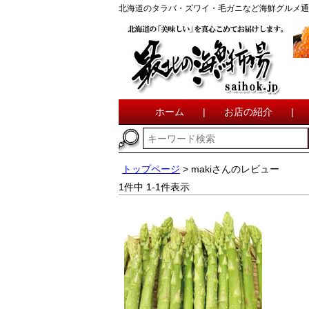
北海道のタラバ・ズワイ・毛ガニなど海鮮グルメ通
ホーム
|
お店の紹介
|
トップページ
makiさんのレビュー
1
件中
1
-
1
件表示