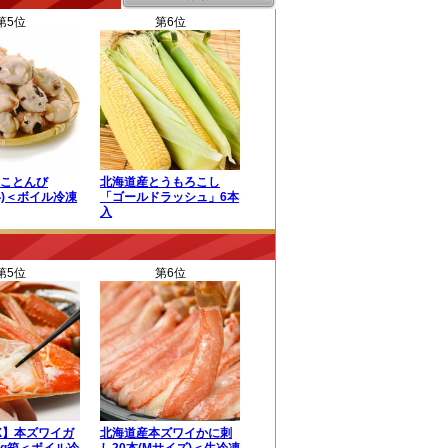
第5位
第6位
ことんび
北海道産とうもろこし
い)＜ボイル冷凍
「ゴールドラッシュ」6本
入
第5位
第6位
X】本ズワイガ
北海道産本ズワイかに刺