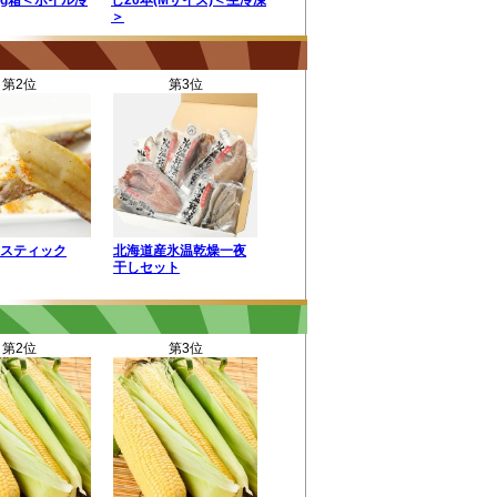
kg箱＜ボイル冷
し20本(Mサイズ)＜生冷凍
＞
第2位
第3位
スティック
北海道産氷温乾燥一夜
干しセット
第2位
第3位