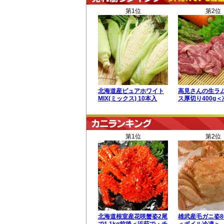
第1位
第2位
北海道産ピュアホワイト
高見さんの生ラ
MIX(ミックス) 10本入
ス厚切り400g
第1位
第2位
北海道根室産花咲蟹姿2尾
雄武産毛ガニ姿8