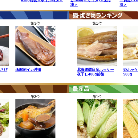
650g前後＜ボイル冷凍＞
し10本(3Lサイズ)＜生冷
ニ切足1.2
凍＞
凍＞
第3位
第1位
わさび
函館朝イカ沖漬
北海道羅臼産ホッケ一
姫ホッケ
夜干し400g前後
500g
第3位
第1位