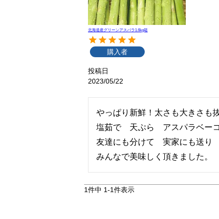
北海道産グリーンアスパラ1.6kg箱
購入者
投稿日
2023/05/22
やっぱり新鮮！太さも大きさも抜
塩茹で　天ぷら　アスパラベーコ
友達にも分けて　実家にも送り　
みんなで美味しく頂きました。
1
件中
1
-
1
件表示