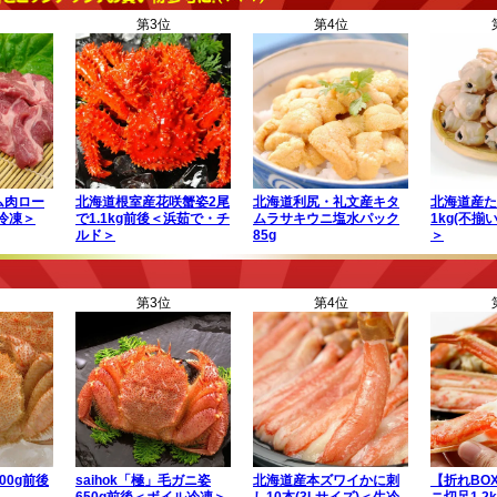
第3位
第4位
ム肉ロー
北海道根室産花咲蟹姿2尾
北海道利尻・礼文産キタ
北海道産た
＜冷凍＞
で1.1kg前後＜浜茹で・チ
ムラサキウニ塩水パック
1kg(不揃
ルド＞
85g
＞
第3位
第4位
00g前後
saihok「極」毛ガニ姿
北海道産本ズワイかに刺
【折れBO