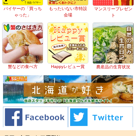
バイヤーの「買っち
もったいない市特設
マンスリープレゼン
ゃった」
会場
ト
蟹などの食べ方
Happyレビュー賞
農産品の生育状況