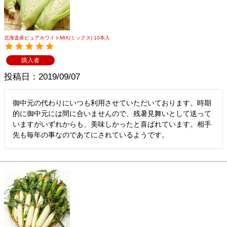
メルマガ登録
お問合せ
特定商取引法表示
個人情報の取扱い
北海道産ピュアホワイトMIX(ミックス) 10本入
購入者
投稿日
2019/09/07
御中元の代わりにいつも利用させていただいております。時期
的に御中元には間に合いませんので、残暑見舞いとして送って
いますがいずれからも、美味しかったと喜ばれています。相手
先も毎年の事なのであてにされているようです。