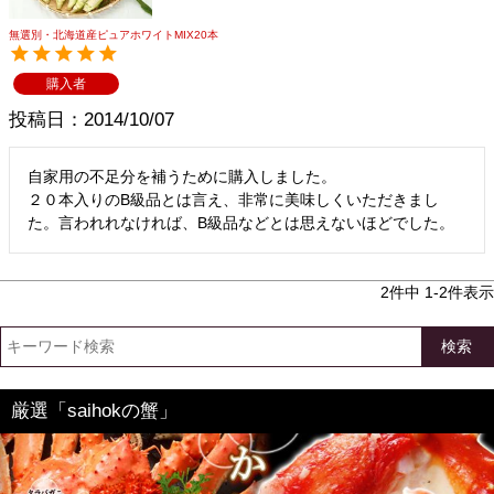
無選別・北海道産ピュアホワイトMIX20本
購入者
投稿日
2014/10/07
自家用の不足分を補うために購入しました。

２０本入りのB級品とは言え、非常に美味しくいただきまし
た。言われれなければ、B級品などとは思えないほどでした。
2
件中
1
-
2
件表示
検索
厳選「saihokの蟹」