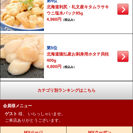
第4位
北海道利尻・礼文産キタムラサキ
ウニ塩水パック85g
4,980円
（税込み）
第5位
北海道猿払産お刺身用ホタテ貝柱
400g
4,800円
（税込み）
カテゴリ別ランキングはこちら
会員様メニュー
ゲスト
様、
いらっしゃいませ。
ご来店ありがとうございます。
MYページ
MYクーポン