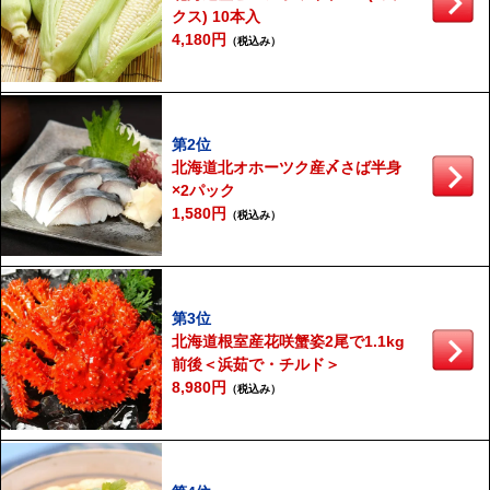
クス) 10本入
4,180円
（税込み）
第2位
北海道北オホーツク産〆さば半身
×2パック
1,580円
（税込み）
第3位
北海道根室産花咲蟹姿2尾で1.1kg
前後＜浜茹で・チルド＞
8,980円
（税込み）