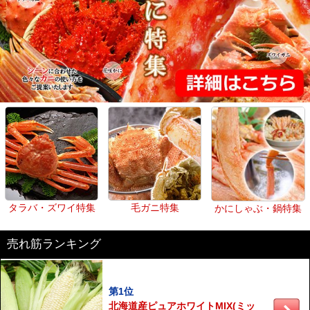
タラバ・ズワイ特集
毛ガニ特集
かにしゃぶ・鍋特集
売れ筋ランキング
第1位
北海道産ピュアホワイトMIX(ミッ