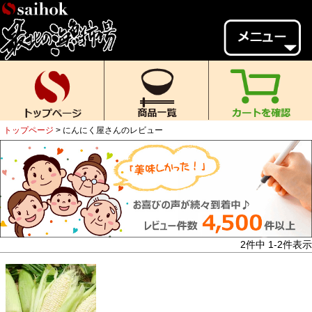
会員様メニュー
ゲスト
様、
いらっしゃいませ。
ご来店ありがとうございます。
トップページ
にんにく屋さんのレビュー
新規会員登録
ログイン
MYページ
MYクーポン
ポイント履歴
お気に入り
レビュー投稿
閲覧履歴
2
件中
1
-
2
件表示
当店について
初めての方へ
送料・お支払い
返品について
ご利用ガイド