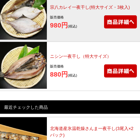
宗八カレイ一夜干し(特大サイズ・3枚入)
販売価格
980円
(税込)
ニシン一夜干し（特大サイズ）
販売価格
880円
(税込)
最近チェックした商品
北海道産氷温乾燥さんま一夜干し(3尾入×2
パック)