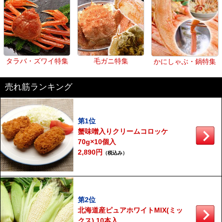
タラバ・ズワイ特集
毛ガニ特集
かにしゃぶ・鍋特集
売れ筋ランキング
第1位
蟹味噌入りクリームコロッケ
70g×10個入
2,890円
（税込み）
第2位
北海道産ピュアホワイトMIX(ミッ
クス) 10本入