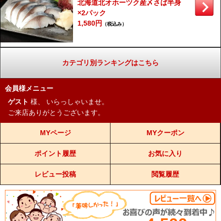
北海道北オホーツク産〆さば半身
×2パック
1,580円
（税込み）
カテゴリ別ランキングはこちら
会員様メニュー
ゲスト
様、
いらっしゃいませ。
ご来店ありがとうございます。
MYページ
MYクーポン
ポイント履歴
お気に入り
レビュー投稿
閲覧履歴