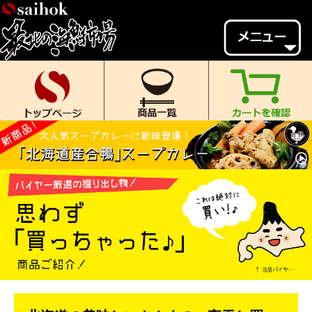
会員様メニュー
ゲスト
様、
いらっしゃいませ。
ご来店ありがとうございます。
新規会員登録
ログイン
MYページ
MYクーポン
ポイント履歴
お気に入り
レビュー投稿
閲覧履歴
当店について
初めての方へ
送料・お支払い
返品について
ご利用ガイド