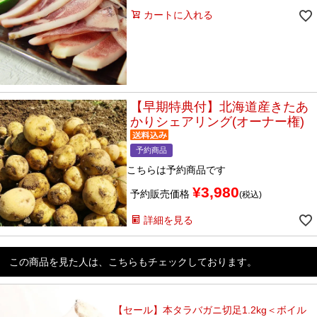
カートに入れる
【早期特典付】北海道産きたあ
かりシェアリング(オーナー権)
予約商品
こちらは予約商品です
¥
3,980
予約販売価格
税込
詳細を見る
この商品を見た人は、こちらもチェックしております。
【セール】本タラバガニ切足1.2kg＜ボイル