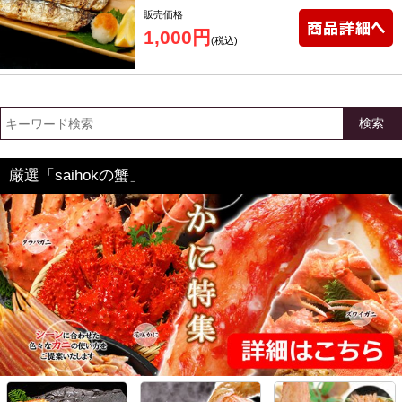
販売価格
1,000円
(税込)
検索
厳選「saihokの蟹」