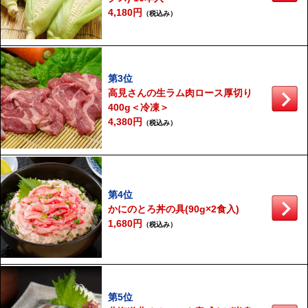
4,180円
（税込み）
第3位
高見さんの生ラム肉ロース厚切り
400g＜冷凍＞
4,380円
（税込み）
第4位
かにのとろ丼の具(90g×2食入)
1,680円
（税込み）
第5位