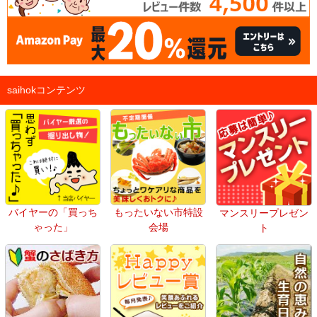
saihokコンテンツ
バイヤーの「買っち
もったいない市特設
マンスリープレゼン
ゃった」
会場
ト