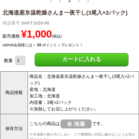
北海道産氷温乾燥さんま一夜干し(3尾入×2パック)
商品番号
SAKT1020-00
¥
1,000
販売価格
税込
saihok会員様には＜
10
ポイント＞プレゼント！
カートに入れる
商品名：北海道産氷温乾燥さんま一夜干し(3尾入×2パ
ック)
産地：北海道
商品情報
加工地：北海道
内容量：3尾×2パック
※加熱してお召し上がりください。
こちらの商品は
です。
保存方法
※冷凍庫の奥の方にしまい、ドア開閉時に外気に触れないようお気を