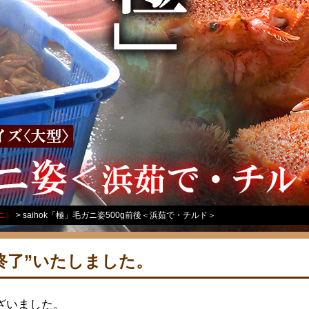
ニ）
saihok「極」毛ガニ姿500g前後＜浜茹で・チルド＞
終了”いたしました。
ざいました。