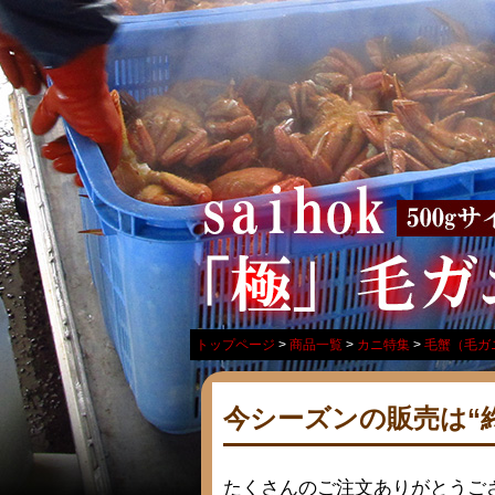
トップページ
商品一覧
カニ特集
毛蟹（毛ガ
今シーズンの販売は“
たくさんのご注文ありがとうご