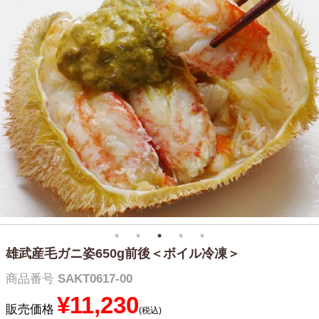
雄武産毛ガニ姿650g前後＜ボイル冷凍＞
商品番号
SAKT0617-00
¥
11,230
販売価格
税込