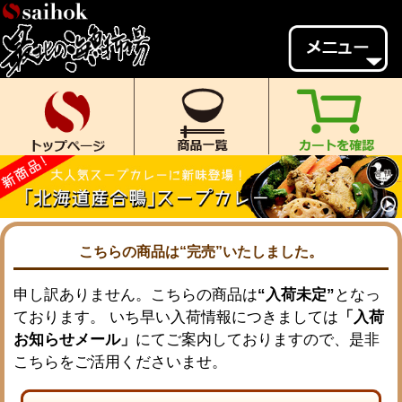
会員様メニュー
ゲスト
様、
いらっしゃいませ。
ご来店ありがとうございます。
新規会員登録
ログイン
MYページ
MYクーポン
ポイント履歴
お気に入り
こちらの商品は“完売”いたしました。
レビュー投稿
閲覧履歴
申し訳ありません。こちらの商品は
“入荷未定”
となっ
ております。 いち早い入荷情報につきましては
「入荷
当店について
お知らせメール」
にてご案内しておりますので、是非
初めての方へ
送料・お支払い
こちらをご活用くださいませ。
返品について
ご利用ガイド