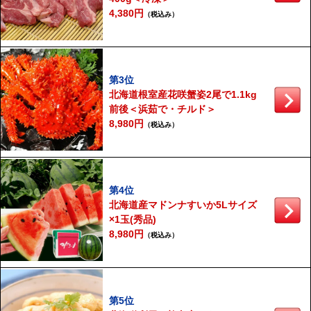
4,380円
（税込み）
第3位
北海道根室産花咲蟹姿2尾で1.1kg
前後＜浜茹で・チルド＞
8,980円
（税込み）
第4位
北海道産マドンナすいか5Lサイズ
×1玉(秀品)
8,980円
（税込み）
第5位