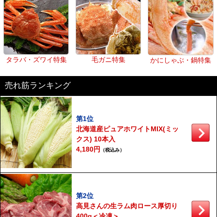
タラバ・ズワイ特集
毛ガニ特集
かにしゃぶ・鍋特集
売れ筋ランキング
第1位
北海道産ピュアホワイトMIX(ミッ
クス) 10本入
4,180円
（税込み）
第2位
高見さんの生ラム肉ロース厚切り
400g＜冷凍＞