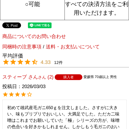
○可能
すべての決済方法をご利
用いただけます。
商品についてのお問い合わせ
同梱時の注意事項
/
送料・お支払いについて
4.33
12
スティーブ さん
2
愛媛県
70歳以上
男性
購入者
投稿日
2026/03/03
初めて雄武産毛ガニ650ｇを注文しました。さすがに大き
い、味もプリプリでおいしい。大満足でした。ただカ二味
噌はこれまでお願いしていた「極」シリーズの方が、味噌
の色合いを好きかもしれません。しかしもう毛ガニのおい