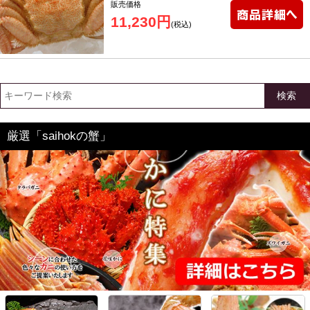
販売価格
11,230円
(税込)
検索
厳選「saihokの蟹」