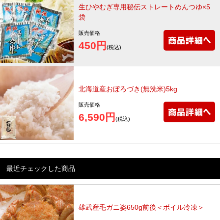
生ひやむぎ専用秘伝ストレートめんつゆ×5
袋
販売価格
450円
(税込)
北海道産おぼろづき(無洗米)5kg
販売価格
6,590円
(税込)
最近チェックした商品
雄武産毛ガニ姿650g前後＜ボイル冷凍＞