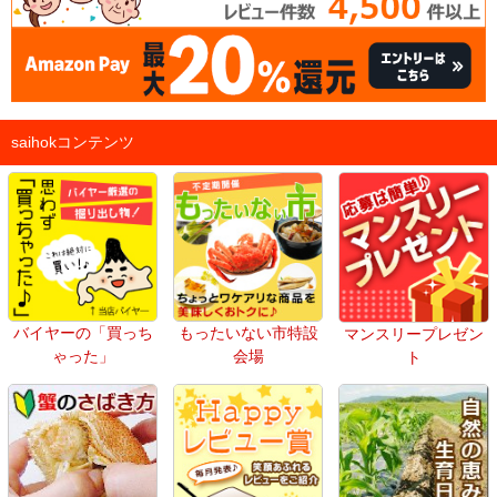
saihokコンテンツ
バイヤーの「買っち
もったいない市特設
マンスリープレゼン
ゃった」
会場
ト