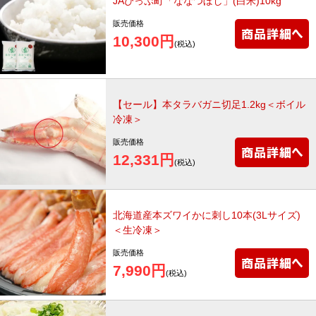
JAぴっぷ町「ななつぼし」(白米)10kg
販売価格
10,300円
(税込)
【セール】本タラバガニ切足1.2kg＜ボイル
冷凍＞
販売価格
12,331円
(税込)
北海道産本ズワイかに刺し10本(3Lサイズ)
＜生冷凍＞
販売価格
7,990円
(税込)