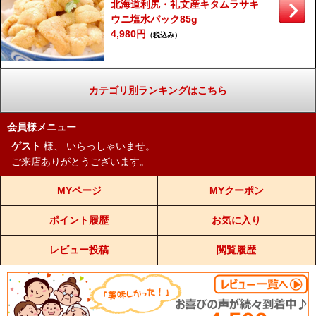
北海道利尻・礼文産キタムラサキ
ウニ塩水パック85g
4,980円
（税込み）
カテゴリ別ランキングはこちら
会員様メニュー
ゲスト
様、
いらっしゃいませ。
ご来店ありがとうございます。
MYページ
MYクーポン
ポイント履歴
お気に入り
レビュー投稿
閲覧履歴