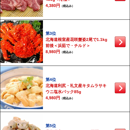
4,380円
（税込み）
第3位
北海道根室産花咲蟹姿2尾で1.1kg
前後＜浜茹で・チルド＞
8,980円
（税込み）
第4位
北海道利尻・礼文産キタムラサキ
ウニ塩水パック85g
4,980円
（税込み）
第5位