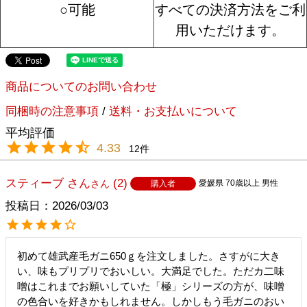
○可能
すべての決済方法をご利
用いただけます。
商品についてのお問い合わせ
同梱時の注意事項
/
送料・お支払いについて
4.33
12
スティーブ さん
2
愛媛県
70歳以上
男性
購入者
投稿日
2026/03/03
初めて雄武産毛ガニ650ｇを注文しました。さすがに大き
い、味もプリプリでおいしい。大満足でした。ただカ二味
噌はこれまでお願いしていた「極」シリーズの方が、味噌
の色合いを好きかもしれません。しかしもう毛ガニのおい