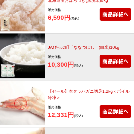
北海道産おぼろづき(無洗米)5kg
販売価格
6,590円
(税込)
JAぴっぷ町「ななつぼし」(白米)10kg
販売価格
10,300円
(税込)
【セール】本タラバガニ切足1.2kg＜ボイル
冷凍＞
販売価格
12,331円
(税込)