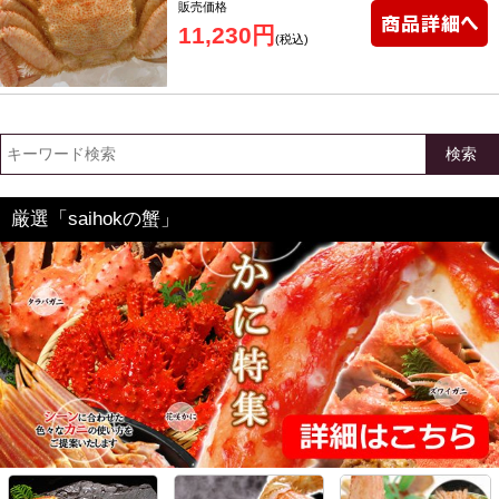
販売価格
11,230円
(税込)
検索
厳選「saihokの蟹」