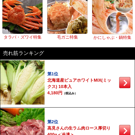
タラバ・ズワイ特集
毛ガニ特集
かにしゃぶ・鍋特集
売れ筋ランキング
第1位
北海道産ピュアホワイトMIX(ミッ
クス) 10本入
4,180円
（税込み）
第2位
高見さんの生ラム肉ロース厚切り
400g＜冷凍＞