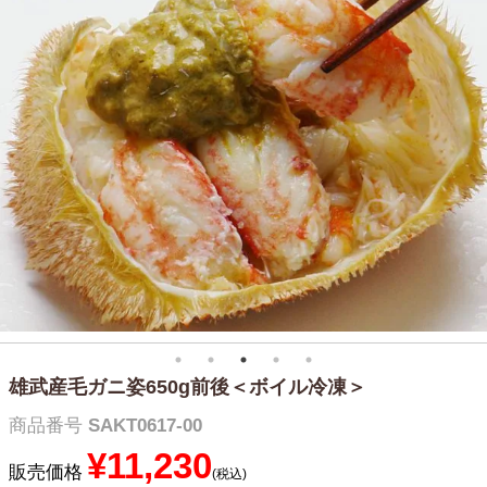
雄武産毛ガニ姿650g前後＜ボイル冷凍＞
商品番号
SAKT0617-00
¥
11,230
販売価格
税込