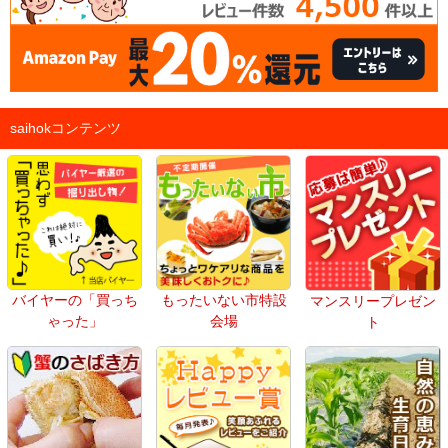
saihokコンテンツ
バイヤーの「買っち
もったいない市特設
マンスリープレゼン
ゃった」
会場
ト