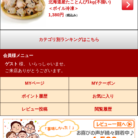
北海道産たことんび1kg(不揃い)
＜ボイル冷凍＞
1,380円
（税込み）
カテゴリ別ランキングはこちら
会員様メニュー
ゲスト
様、
いらっしゃいませ。
ご来店ありがとうございます。
MYページ
MYクーポン
ポイント履歴
お気に入り
レビュー投稿
閲覧履歴