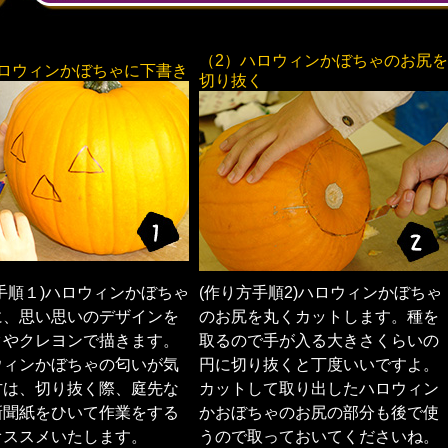
（2）ハロウィンかぼちゃのお尻を
ハロウィンかぼちゃに下書き
切り抜く
手順１)ハロウィンかぼちゃ
(作り方手順2)ハロウィンかぼちゃ
に、思い思いのデザインを
のお尻を丸くカットします。種を
クやクレヨンで描きます。
取るので手が入る大きさくらいの
ウィンかぼちゃの匂いが気
円に切り抜くと丁度いいですよ。
方は、切り抜く際、庭先な
カットして取り出したハロウィン
新聞紙をひいて作業をする
かおぼちゃのお尻の部分も後で使
オススメいたします。
うので取っておいてくださいね。