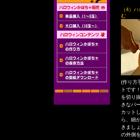
（4）
む
(作り方
トです
を切り
きなパ
カット
ら、細
きまし
の外側