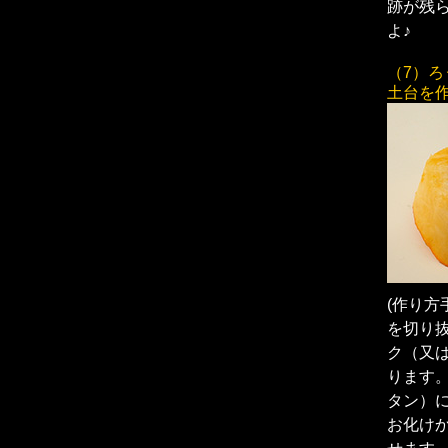
跡が残
よ♪
（7）
土台を
(作り方
を切り
ク（又
ります
タン）
お化け