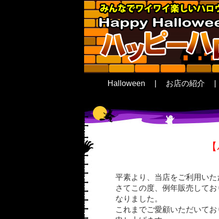
Halloween
|
お店の紹介
|
【
平素より、当店をご利用いた
さてこの度、例年販売してお
なりました。
これまでご愛顧いただいてお