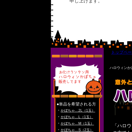
申し上げます。
トップペー
ハロウィンか
●単品を希望される方
・
かぼちゃ…2L（1玉）
・
かぼちゃ…L（1玉）
・
かぼちゃ…M（1玉）
「ハロウ
・
かぼちゃ…S（2玉）