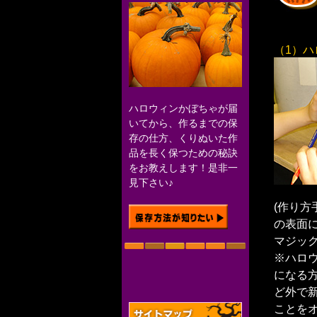
（1）
ハロウィンかぼちゃが届
いてから、作るまでの保
存の仕方、くりぬいた作
品を長く保つための秘訣
をお教えします！是非一
見下さい♪
(作り方
の表面
マジッ
※ハロ
になる
ど外で
ことを