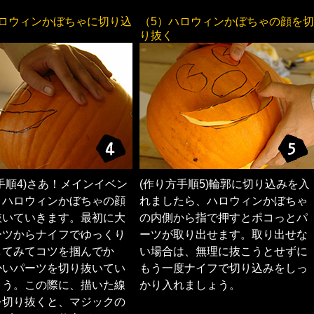
ハロウィンかぼちゃに切り込
（5）ハロウィンかぼちゃの顔を切
り抜く
手順4)さあ！メインイベン
(作り方手順5)輪郭に切り込みを入
！ハロウィンかぼちゃの顔
れましたら、ハロウィンかぼちゃ
抜いていきます。最初に大
の内側から指で押すとポコっとパ
ーツからナイフでゆっくり
ーツが取り出せます。取り出せな
してみてコツを掴んでか
い場合は、無理に抜こうとせずに
かいパーツを切り抜いてい
もう一度ナイフで切り込みをしっ
ょう。この際に、描いた線
かり入れましょう。
を切り抜くと、マジックの