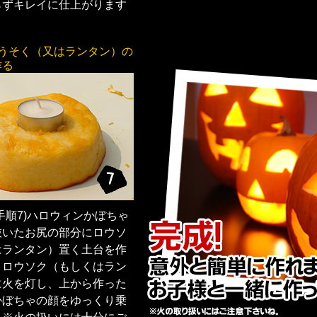
らずキレイに仕上がります
ろうそく（又はランタン）の
作る
手順7)ハロウィンかぼちゃ
抜いたお尻の部分にロウソ
はランタン）置く土台を作
。ロウソク（もしくはラン
に火を灯し、上から作った
かぼちゃの顔をゆっくり乗