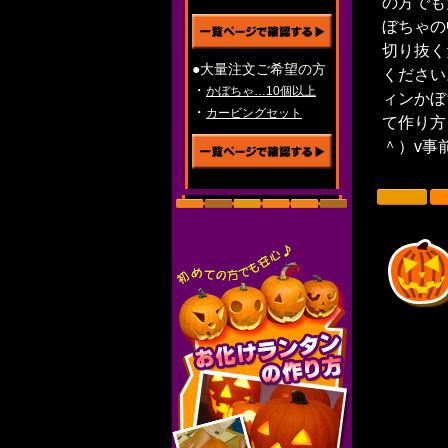
の方でも
ぼちゃの
切り抜く
●大量注文ご希望の方
ください
・
かぼちゃ…10個以上
ィンかぼ
・
カービングセット
て作り方
＾）v事