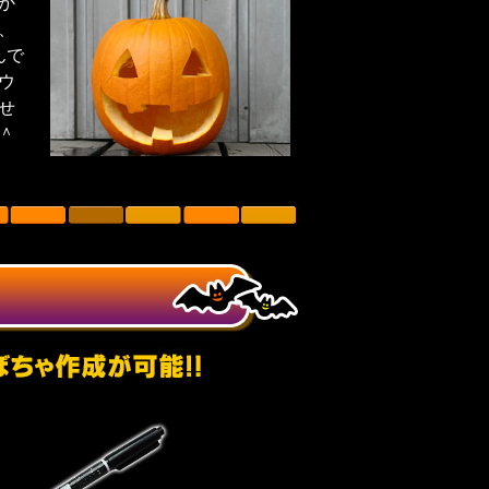
か
、
んで
ウ
せ
＾