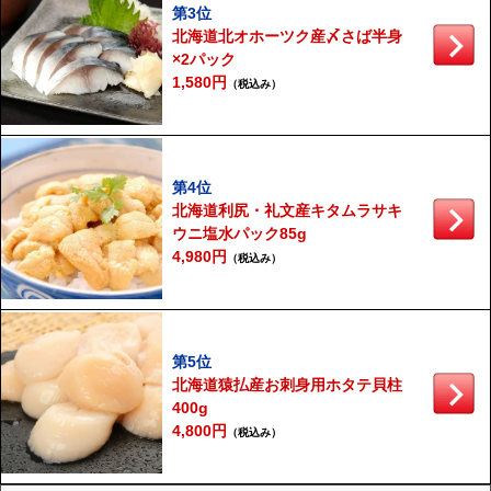
第3位
北海道北オホーツク産〆さば半身
×2パック
1,580円
（税込み）
第4位
北海道利尻・礼文産キタムラサキ
ウニ塩水パック85g
4,980円
（税込み）
第5位
北海道猿払産お刺身用ホタテ貝柱
400g
4,800円
（税込み）