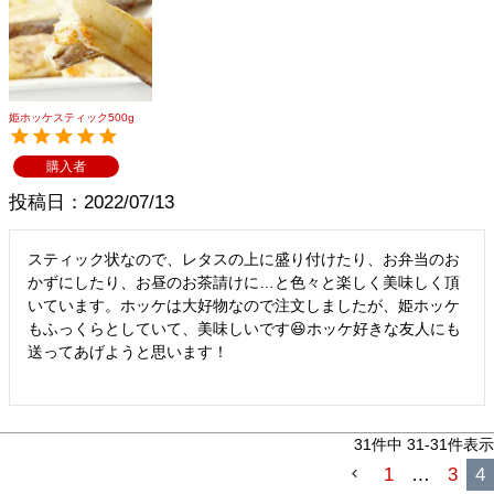
メルマガ登録
お問合せ
特定商取引法表示
個人情報の取扱い
姫ホッケスティック500g
購入者
投稿日
2022/07/13
スティック状なので、レタスの上に盛り付けたり、お弁当のお
かずにしたり、お昼のお茶請けに…と色々と楽しく美味しく頂
いています。ホッケは大好物なので注文しましたが、姫ホッケ
もふっくらとしていて、美味しいです😆ホッケ好きな友人にも
送ってあげようと思います！

31
件中
31
-
31
件表示
1
…
3
4