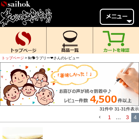
会員様メニュー
ゲスト
様、
いらっしゃいませ。
ご来店ありがとうございます。
トップページ
tkr🐕ラブリー❤さんのレビュー
新規会員登録
ログイン
MYページ
MYクーポン
ポイント履歴
お気に入り
レビュー投稿
閲覧履歴
31
件中
31
-
31
件表示
当店について
1
…
3
4
初めての方へ
送料・お支払い
返品について
ご利用ガイド