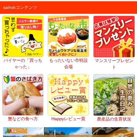
saihokコンテンツ
バイヤーの「買っち
もったいない市特設
マンスリープレゼン
ゃった」
会場
ト
蟹などの食べ方
Happyレビュー賞
農産品の生育状況