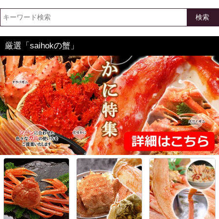
検索
厳選「saihokの蟹」