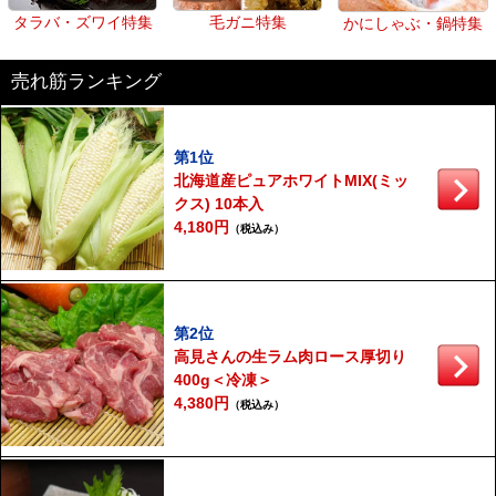
タラバ・ズワイ特集
毛ガニ特集
かにしゃぶ・鍋特集
売れ筋ランキング
第1位
北海道産ピュアホワイトMIX(ミッ
クス) 10本入
4,180円
（税込み）
第2位
高見さんの生ラム肉ロース厚切り
400g＜冷凍＞
4,380円
（税込み）