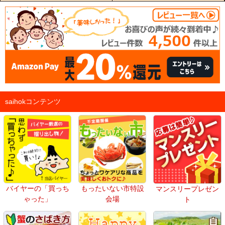
saihokコンテンツ
バイヤーの「買っち
もったいない市特設
マンスリープレゼン
ゃった」
会場
ト