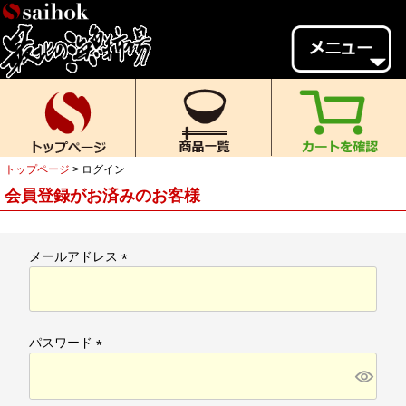
会員様メニュー
ゲスト
様、
いらっしゃいませ。
ご来店ありがとうございます。
トップページ
ログイン
新規会員登録
ログイン
会員登録がお済みのお客様
MYページ
MYクーポン
ポイント履歴
お気に入り
メールアドレス
(
レビュー投稿
閲覧履歴
必
須
当店について
)
パスワード
初めての方へ
送料・お支払い
(
必
返品について
ご利用ガイド
須