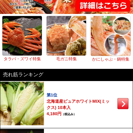
タラバ・ズワイ特集
毛ガニ特集
かにしゃぶ・鍋特集
売れ筋ランキング
第1位
北海道産ピュアホワイトMIX(ミッ
クス) 10本入
4,180円
（税込み）