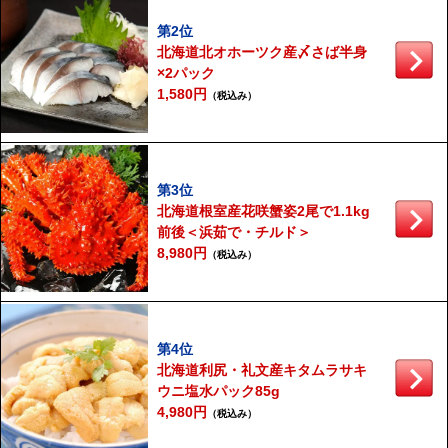
第2位
北海道北オホーツク産〆さば半身
×2パック
1,580円
（税込み）
第3位
北海道根室産花咲蟹姿2尾で1.1kg
前後＜浜茹で・チルド＞
8,980円
（税込み）
第4位
北海道利尻・礼文産キタムラサキ
ウニ塩水パック85g
4,980円
（税込み）