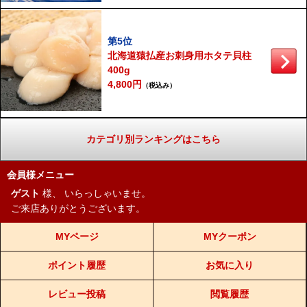
第5位
北海道猿払産お刺身用ホタテ貝柱
400g
4,800円
（税込み）
カテゴリ別ランキングはこちら
会員様メニュー
ゲスト
様、
いらっしゃいませ。
ご来店ありがとうございます。
MYページ
MYクーポン
ポイント履歴
お気に入り
レビュー投稿
閲覧履歴