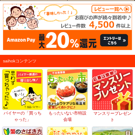
saihokコンテンツ
バイヤーの「買っち
もったいない市特設
マンスリープレゼン
ゃった」
会場
ト