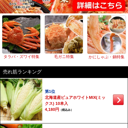
タラバ・ズワイ特集
毛ガニ特集
かにしゃぶ・鍋特集
売れ筋ランキング
第1位
北海道産ピュアホワイトMIX(ミッ
クス) 10本入
4,180円
（税込み）