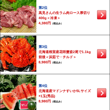
第2位
高見さんの生ラム肉ロース厚切り
400g＜冷凍＞
4,380円
（税込み）
第3位
北海道根室産花咲蟹姿2尾で1.1kg
前後＜浜茹で・チルド＞
8,980円
（税込み）
第4位
北海道産マドンナすいか5Lサイズ
×1玉(秀品)
8,980円
（税込み）