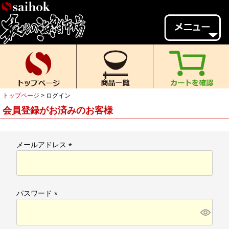
会員様メニュー
ゲスト
様、
いらっしゃいませ。
ご来店ありがとうございます。
トップページ
ログイン
新規会員登録
ログイン
会員登録がお済みのお客様
MYページ
MYクーポン
ポイント履歴
お気に入り
メールアドレス
(
レビュー投稿
閲覧履歴
必
須
当店について
)
パスワード
初めての方へ
送料・お支払い
(
必
返品について
ご利用ガイド
須