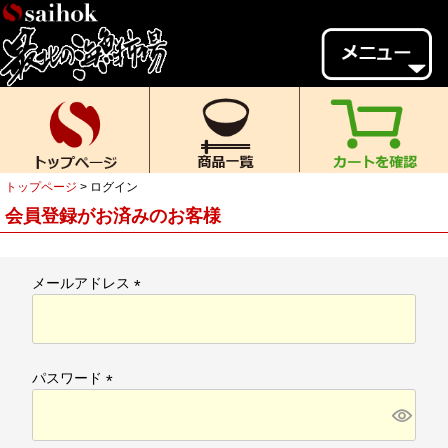
会員様メニュー
ゲスト
様、
いらっしゃいませ。
ご来店ありがとうございます。
トップページ
ログイン
新規会員登録
ログイン
会員登録がお済みのお客様
MYページ
MYクーポン
ポイント履歴
お気に入り
メールアドレス
(
レビュー投稿
閲覧履歴
必
須
当店について
)
パスワード
初めての方へ
送料・お支払い
(
必
返品について
ご利用ガイド
須