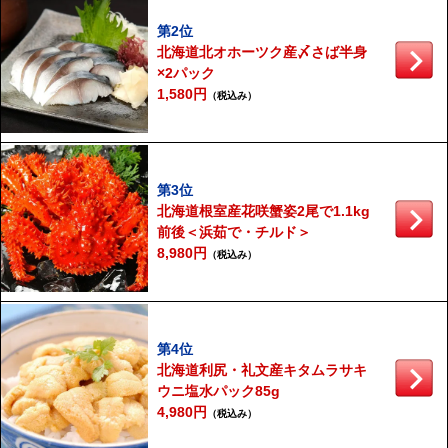
第2位
北海道北オホーツク産〆さば半身
×2パック
1,580円
（税込み）
第3位
北海道根室産花咲蟹姿2尾で1.1kg
前後＜浜茹で・チルド＞
8,980円
（税込み）
第4位
北海道利尻・礼文産キタムラサキ
ウニ塩水パック85g
4,980円
（税込み）