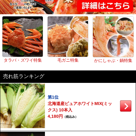
タラバ・ズワイ特集
毛ガニ特集
かにしゃぶ・鍋特集
売れ筋ランキング
第1位
北海道産ピュアホワイトMIX(ミッ
クス) 10本入
4,180円
（税込み）