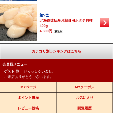
第5位
北海道猿払産お刺身用ホタテ貝柱
400g
4,800円
（税込み）
カテゴリ別ランキングはこちら
会員様メニュー
ゲスト
様、
いらっしゃいませ。
ご来店ありがとうございます。
MYページ
MYクーポン
ポイント履歴
お気に入り
レビュー投稿
閲覧履歴