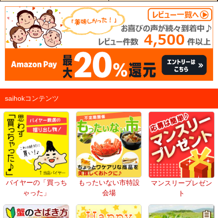
saihokコンテンツ
バイヤーの「買っち
もったいない市特設
マンスリープレゼン
ゃった」
会場
ト