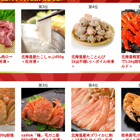
第3位
第4位
ム肉ロー
北海道産たこしゃぶ450g
北海道産たことんび
北海道根室
＜冷凍＞
＜生冷凍＞
1kg(不揃い)＜ボイル冷凍
で1.1kg
＞
ルド＞
第3位
第4位
00g前後
saihok「極」毛ガニ姿
北海道産本ズワイかに刺
枝幸産毛ガ