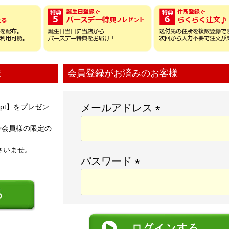
様
会員登録がお済みのお客様
メールアドレス
pt】をプレゼン
(
時や会員様の限定の
必
さいませ。
須
パスワード
)
(
必
須
)