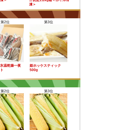
凍＞
ニ切足1.2kg箱＜ボイル冷
凍＞
第2位
第3位
氷温乾燥一夜
姫ホッケスティック
ト
500g
第2位
第3位