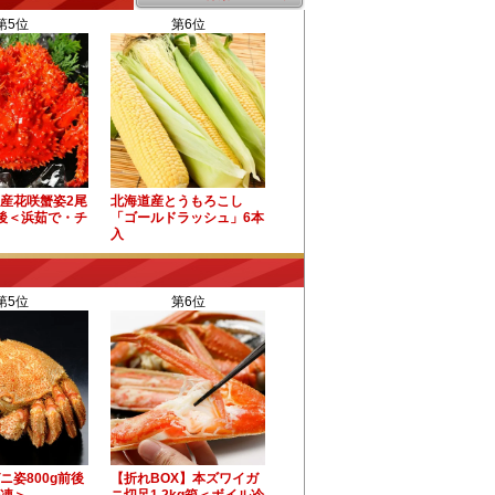
第5位
第6位
産花咲蟹姿2尾
北海道産とうもろこし
前後＜浜茹で・チ
「ゴールドラッシュ」6本
入
第5位
第6位
ニ姿800g前後
【折れBOX】本ズワイガ