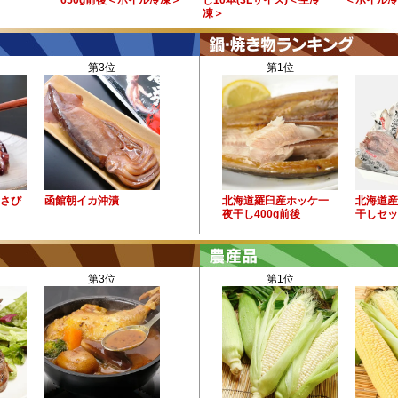
650g前後＜ボイル冷凍＞
し10本(3Lサイズ)＜生冷
＜ボイル冷
凍＞
第3位
第1位
わさび
函館朝イカ沖漬
北海道羅臼産ホッケ一
北海道産
夜干し400g前後
干しセッ
第3位
第1位