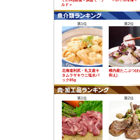
で1.1kg前後＜浜茹で・チ
＜ボイル冷凍＞
ルド＞
第1位
第2位
北海道利尻・礼文産キ
稚内産たこぶつ(
タムラサキウニ塩水パ
和え)
ック85g
第1位
第2位