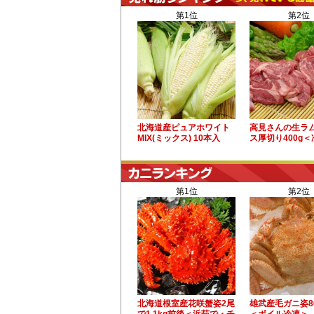
第1位
第2位
北海道産ピュアホワイト
高見さんの生ラ
MIX(ミックス) 10本入
ス厚切り400g
第1位
第2位
北海道根室産花咲蟹姿2尾
雄武産毛ガニ姿8