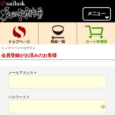
会員様メニュー
ゲスト
様、
いらっしゃいませ。
ご来店ありがとうございます。
トップページ
ログイン
新規会員登録
ログイン
会員登録がお済みのお客様
MYページ
MYクーポン
ポイント履歴
お気に入り
メールアドレス
(
レビュー投稿
閲覧履歴
必
須
当店について
)
パスワード
初めての方へ
送料・お支払い
(
必
返品について
ご利用ガイド
須