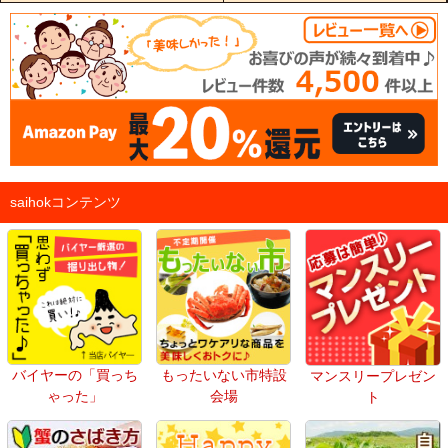
saihokコンテンツ
バイヤーの「買っち
もったいない市特設
マンスリープレゼン
ゃった」
会場
ト