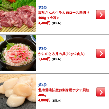
第2位
高見さんの生ラム肉ロース厚切り
400g＜冷凍＞
4,380円
（税込み）
第3位
かにのとろ丼の具(90g×2食入)
1,680円
（税込み）
第4位
北海道猿払産お刺身用ホタテ貝柱
400g
4,800円
（税込み）