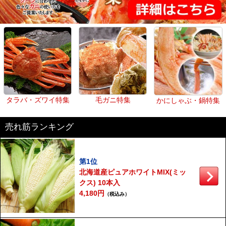
タラバ・ズワイ特集
毛ガニ特集
かにしゃぶ・鍋特集
売れ筋ランキング
第1位
北海道産ピュアホワイトMIX(ミッ
クス) 10本入
4,180円
（税込み）