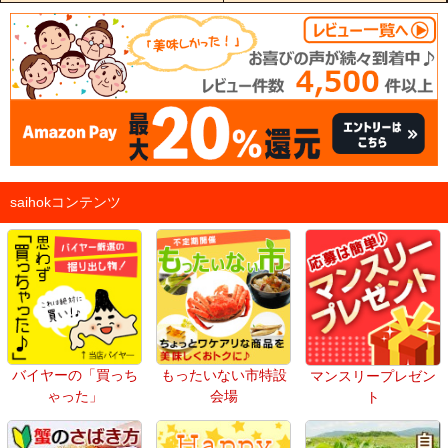
saihokコンテンツ
バイヤーの「買っち
もったいない市特設
マンスリープレゼン
ゃった」
会場
ト