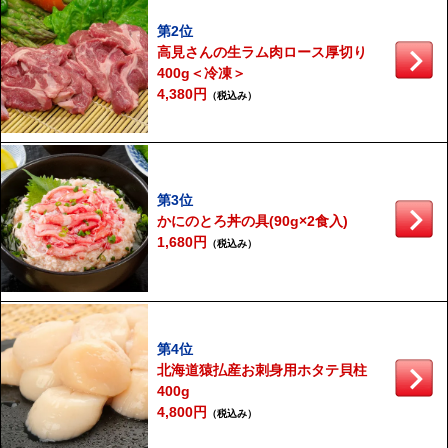
第2位
高見さんの生ラム肉ロース厚切り
400g＜冷凍＞
4,380円
（税込み）
第3位
かにのとろ丼の具(90g×2食入)
1,680円
（税込み）
第4位
北海道猿払産お刺身用ホタテ貝柱
400g
4,800円
（税込み）