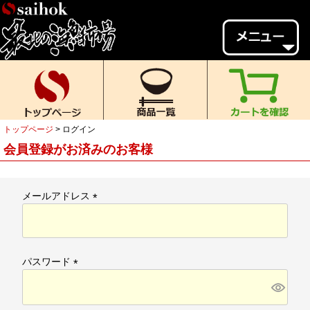
会員様メニュー
ゲスト
様、
いらっしゃいませ。
ご来店ありがとうございます。
トップページ
ログイン
新規会員登録
ログイン
会員登録がお済みのお客様
MYページ
MYクーポン
ポイント履歴
お気に入り
メールアドレス
(
レビュー投稿
閲覧履歴
必
須
当店について
)
パスワード
初めての方へ
送料・お支払い
(
必
返品について
ご利用ガイド
須