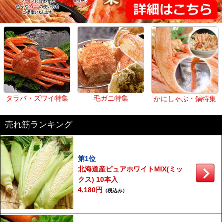
タラバ・ズワイ特集
毛ガニ特集
かにしゃぶ・鍋特集
売れ筋ランキング
第1位
北海道産ピュアホワイトMIX(ミッ
クス) 10本入
4,180円
（税込み）