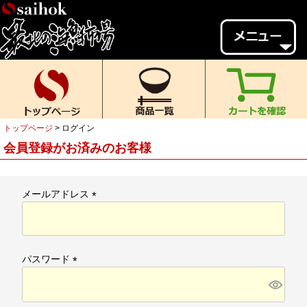
会員様メニュー
ゲスト
様、
いらっしゃいませ。
ご来店ありがとうございます。
トップページ
ログイン
新規会員登録
ログイン
会員登録がお済みのお客様
MYページ
MYクーポン
ポイント履歴
お気に入り
メールアドレス
(
レビュー投稿
閲覧履歴
必
須
当店について
)
パスワード
初めての方へ
送料・お支払い
(
必
返品について
ご利用ガイド
須