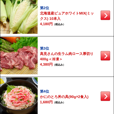
第2位
北海道産ピュアホワイトMIX(ミッ
クス) 10本入
4,180円
（税込み）
第3位
高見さんの生ラム肉ロース厚切り
400g＜冷凍＞
4,380円
（税込み）
第4位
かにのとろ丼の具(90g×2食入)
1,680円
（税込み）