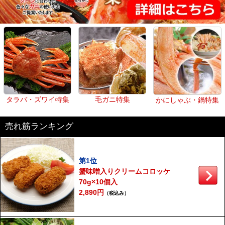
タラバ・ズワイ特集
毛ガニ特集
かにしゃぶ・鍋特集
売れ筋ランキング
第1位
蟹味噌入りクリームコロッケ
70g×10個入
2,890円
（税込み）