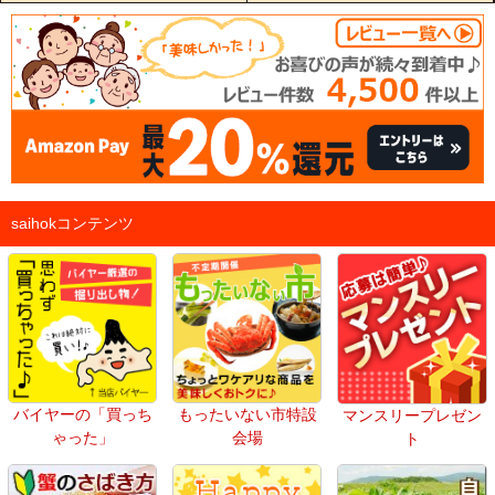
saihokコンテンツ
バイヤーの「買っち
もったいない市特設
マンスリープレゼン
ゃった」
会場
ト