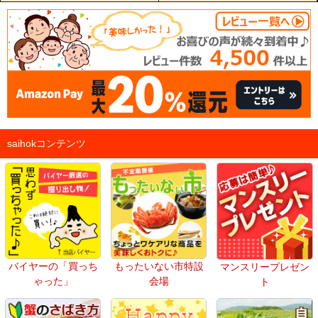
saihokコンテンツ
バイヤーの「買っち
もったいない市特設
マンスリープレゼン
ゃった」
会場
ト