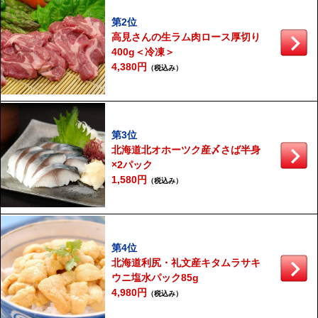
第2位
高見さんの生ラム肉ロース厚切り
400g＜冷凍＞
4,380円
（税込み）
第3位
北海道北オホーツク産〆さば半身
×2パック
1,580円
（税込み）
第4位
北海道利尻・礼文産キタムラサキ
ウニ塩水パック85g
4,980円
（税込み）