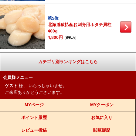
第5位
北海道猿払産お刺身用ホタテ貝柱
400g
4,800円
（税込み）
カテゴリ別ランキングはこちら
会員様メニュー
ゲスト
様、
いらっしゃいませ。
ご来店ありがとうございます。
MYページ
MYクーポン
ポイント履歴
お気に入り
レビュー投稿
閲覧履歴