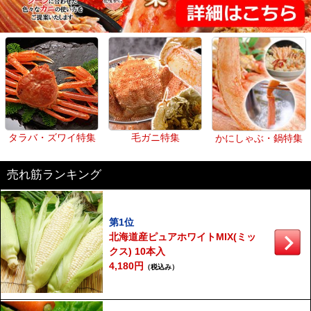
タラバ・ズワイ特集
毛ガニ特集
かにしゃぶ・鍋特集
売れ筋ランキング
第1位
北海道産ピュアホワイトMIX(ミッ
クス) 10本入
4,180円
（税込み）