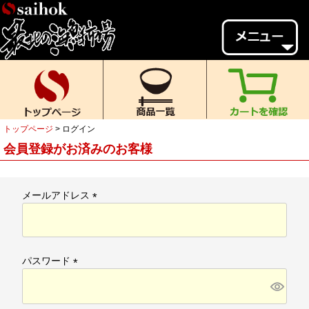
会員様メニュー
ゲスト
様、
いらっしゃいませ。
ご来店ありがとうございます。
トップページ
ログイン
新規会員登録
ログイン
会員登録がお済みのお客様
MYページ
MYクーポン
ポイント履歴
お気に入り
メールアドレス
(
レビュー投稿
閲覧履歴
必
須
当店について
)
パスワード
初めての方へ
送料・お支払い
(
必
返品について
ご利用ガイド
須