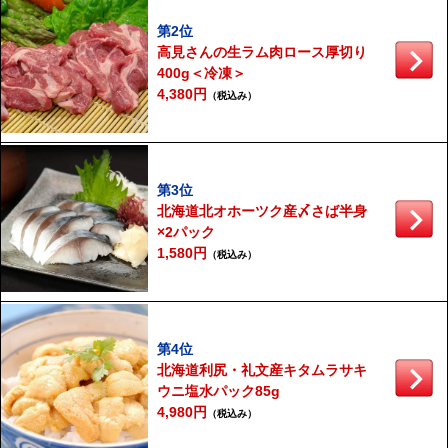
第2位
高見さんの生ラム肉ロース厚切り
400g＜冷凍＞
4,380円
（税込み）
第3位
北海道北オホーツク産〆さば半身
×2パック
1,580円
（税込み）
第4位
北海道利尻・礼文産キタムラサキ
ウニ塩水パック85g
4,980円
（税込み）