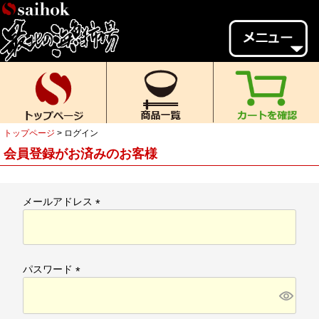
会員様メニュー
ゲスト
様、
いらっしゃいませ。
ご来店ありがとうございます。
トップページ
ログイン
新規会員登録
ログイン
会員登録がお済みのお客様
MYページ
MYクーポン
ポイント履歴
お気に入り
メールアドレス
(
レビュー投稿
閲覧履歴
必
須
当店について
)
パスワード
初めての方へ
送料・お支払い
(
必
返品について
ご利用ガイド
須