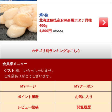
第5位
北海道猿払産お刺身用ホタテ貝柱
400g
4,800円
（税込み）
カテゴリ別ランキングはこちら
会員様メニュー
ゲスト
様、
いらっしゃいませ。
ご来店ありがとうございます。
MYページ
MYクーポン
ポイント履歴
お気に入り
レビュー投稿
閲覧履歴