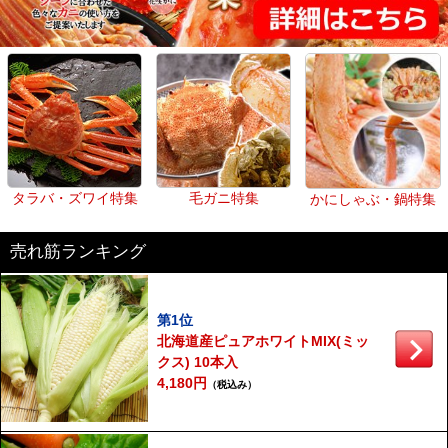
タラバ・ズワイ特集
毛ガニ特集
かにしゃぶ・鍋特集
売れ筋ランキング
第1位
北海道産ピュアホワイトMIX(ミッ
クス) 10本入
4,180円
（税込み）