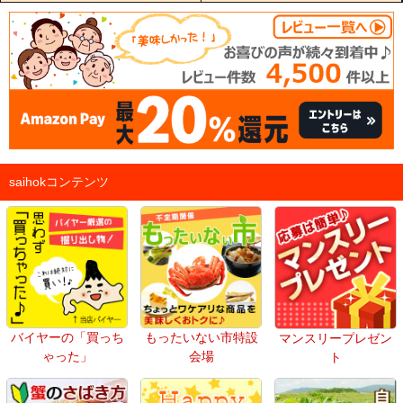
saihokコンテンツ
バイヤーの「買っち
もったいない市特設
マンスリープレゼン
ゃった」
会場
ト