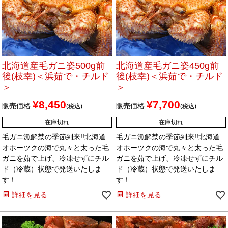
北海道産毛ガニ姿500g前
北海道産毛ガニ姿450g前
後(枝幸)＜浜茹で・チルド
後(枝幸)＜浜茹で・チルド
＞
＞
¥
8,450
¥
7,700
販売価格
販売価格
税込
税込
在庫切れ
在庫切れ
毛ガニ漁解禁の季節到来!!北海道
毛ガニ漁解禁の季節到来!!北海道
オホーツクの海で丸々と太った毛
オホーツクの海で丸々と太った毛
ガニを茹で上げ、冷凍せずにチル
ガニを茹で上げ、冷凍せずにチル
ド（冷蔵）状態で発送いたしま
ド（冷蔵）状態で発送いたしま
す！
す！
詳細を見る
詳細を見る