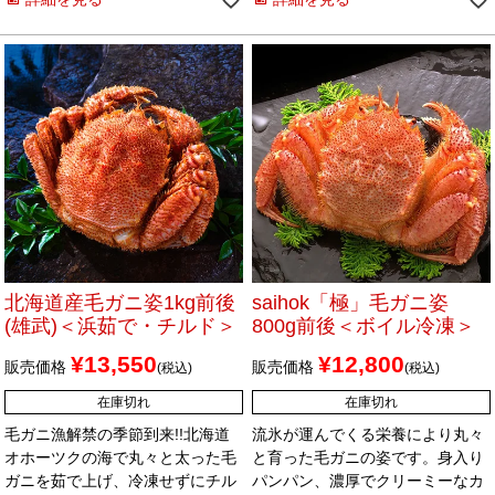
北海道産毛ガニ姿1kg前後
saihok「極」毛ガニ姿
(雄武)＜浜茹で・チルド＞
800g前後＜ボイル冷凍＞
¥
13,550
¥
12,800
販売価格
販売価格
税込
税込
在庫切れ
在庫切れ
毛ガニ漁解禁の季節到来!!北海道
流氷が運んでくる栄養により丸々
オホーツクの海で丸々と太った毛
と育った毛ガニの姿です。身入り
ガニを茹で上げ、冷凍せずにチル
パンパン、濃厚でクリーミーなカ