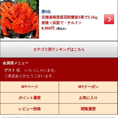
第5位
北海道根室産花咲蟹姿2尾で1.1kg
前後＜浜茹で・チルド＞
8,980円
（税込み）
カテゴリ別ランキングはこちら
会員様メニュー
ゲスト
様、
いらっしゃいませ。
ご来店ありがとうございます。
MYページ
MYクーポン
ポイント履歴
お気に入り
レビュー投稿
閲覧履歴