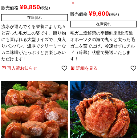
＞
¥
9,850
販売価格
税込
¥
9,600
販売価格
税込
在庫切れ
在庫切れ
流氷が運んでくる栄養により丸々
と育った毛ガニの姿です。贈り物
毛ガニ漁解禁の季節到来!!北海道
にも喜ばれる大型サイズで、身入
オホーツクの海で丸々と太った毛
りパンパン、濃厚でクリーミーな
ガニを茹で上げ、冷凍せずにチル
カニ味噌がたっぷりとお楽しみい
ド（冷蔵）状態で発送いたしま
ただけます！
す！
再入荷お知らせ
詳細を見る