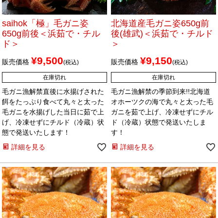
saihok「極」毛ガニ姿
北海道産毛ガニ姿650g前
650g前後＜浜茹で・チル
後(雄武)＜浜茹で・チルド
ド＞
＞
¥
9,500
¥
9,150
販売価格
販売価格
税込
税込
在庫切れ
在庫切れ
毛ガニ漁解禁直後に水揚げされた
毛ガニ漁解禁の季節到来!!北海道
餌をたっぷり食べて丸々と太った
オホーツクの海で丸々と太った毛
毛ガニを水揚げした当日に茹で上
ガニを茹で上げ、冷凍せずにチル
げ、冷凍せずにチルド（冷蔵）状
ド（冷蔵）状態で発送いたしま
態で発送いたします！
す！
詳細を見る
詳細を見る