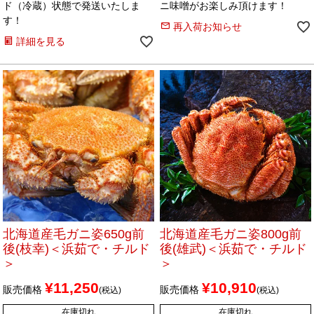
ド（冷蔵）状態で発送いたしま
ニ味噌がお楽しみ頂けます！
す！
再入荷お知らせ
詳細を見る
北海道産毛ガニ姿650g前
北海道産毛ガニ姿800g前
後(枝幸)＜浜茹で・チルド
後(雄武)＜浜茹で・チルド
＞
＞
¥
11,250
¥
10,910
販売価格
販売価格
税込
税込
在庫切れ
在庫切れ