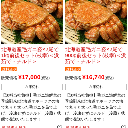
北海道産毛ガニ姿×2尾で
北海道産毛ガニ姿×2尾で
1kg前後セット(枝幸)＜浜
900g前後セット(枝幸)＜浜
茹で・チルド＞
茹で・チルド＞
¥
17,000
¥
16,740
販売価格
販売価格
税込
税込
在庫切れ
在庫切れ
【送料当社負担】毛ガニ漁解禁の
【送料当社負担】毛ガニ漁解禁の
季節到来!!北海道オホーツクの海
季節到来!!北海道オホーツクの海
で丸々と太った毛ガニを茹で上
で丸々と太った毛ガニを茹で上
げ、冷凍せずにチルド（冷蔵）状
げ、冷凍せずにチルド（冷蔵）状
態で発送いたします！
態で発送いたします！
詳細を見る
詳細を見る