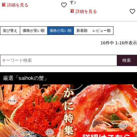
す♪
詳細を見る
詳細を見る
並び替え
価格が安い順
価格が高い順
新着順
レビュー順
16
件中
1
-
16
件表示
検索
厳選「saihokの蟹」