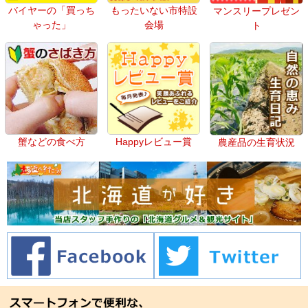
バイヤーの「買っち
もったいない市特設
マンスリープレゼン
ゃった」
会場
ト
蟹などの食べ方
Happyレビュー賞
農産品の生育状況