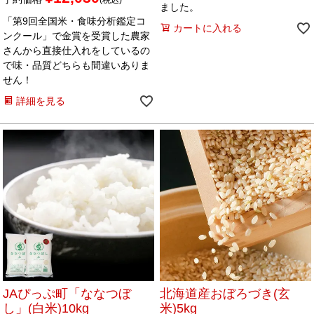
ました。
「第9回全国米・食味分析鑑定コ
カートに入れる
ンクール」で金賞を受賞した農家
さんから直接仕入れをしているの
で味・品質どちらも間違いありま
せん！
詳細を見る
JAぴっぷ町「ななつぼ
北海道産おぼろづき(玄
し」(白米)10kg
米)5kg