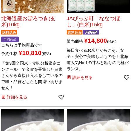
北海道産おぼろづき(玄
JAぴっぷ町「ななつぼ
米)10kg
し」(白米)15kg
¥
14,800
予約商品
販売価格
税込
こちらは予約商品です
毎日食べるお米だからこそ、安
¥
10,810
予約価格
税込
全・安心で美味しいものを！北海
道人気No.1の甘みと粘りの究極バ
「第9回全国米・食味分析鑑定コ
ランス。
ンクール」で金賞を受賞した農家
さんから直接仕入れをしているの
詳細を見る
で味・品質どちらも間違いありま
せん！
詳細を見る