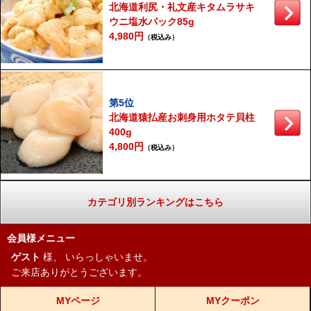
北海道利尻・礼文産キタムラサキ
ウニ塩水パック85g
4,980円
（税込み）
第5位
北海道猿払産お刺身用ホタテ貝柱
400g
4,800円
（税込み）
カテゴリ別ランキングはこちら
会員様メニュー
ゲスト
様、
いらっしゃいませ。
ご来店ありがとうございます。
MYページ
MYクーポン