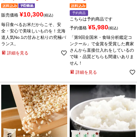
¥
10,300
予約商品
販売価格
税込
こちらは予約商品です
毎日食べるお米だからこそ、安
¥
5,980
予約価格
税込
全・安心で美味しいものを！北海
道人気No.1の甘みと粘りの究極バ
「第9回全国米・食味分析鑑定コ
ランス。
ンクール」で金賞を受賞した農家
さんから直接仕入れをしているの
詳細を見る
で味・品質どちらも間違いありま
せん！
詳細を見る