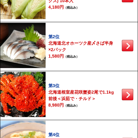
クス) 10本入
4,180円
（税込み）
第2位
北海道北オホーツク産〆さば半身
×2パック
1,580円
（税込み）
第3位
北海道根室産花咲蟹姿2尾で1.1kg
前後＜浜茹で・チルド＞
8,980円
（税込み）
第4位