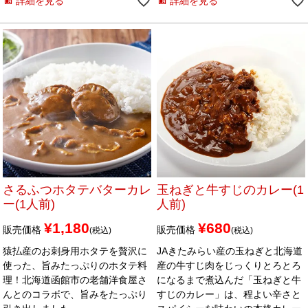
詳細を見る
詳細を見る
さるふつホタテバターカレ
玉ねぎと牛すじのカレー(1
ー(1人前)
人前)
¥
1,180
¥
680
販売価格
販売価格
税込
税込
猿払産のお刺身用ホタテを贅沢に
JAきたみらい産の玉ねぎと北海道
使った、旨みたっぷりのホタテ料
産の牛すじ肉をじっくりとろとろ
理！北海道函館市の老舗洋食屋さ
になるまで煮込んだ「玉ねぎと牛
んとのコラボで、旨みをたっぷり
すじのカレー」は、程よい辛さと