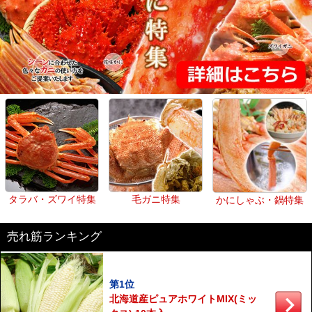
タラバ・ズワイ特集
毛ガニ特集
かにしゃぶ・鍋特集
売れ筋ランキング
第1位
北海道産ピュアホワイトMIX(ミッ