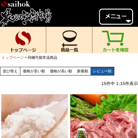
会員様メニュー
ゲスト
様、
いらっしゃいませ。
ご来店ありがとうございます。
トップページ
同梱可能常温商品
新規会員登録
ログイン
並び替え
価格が安い順
価格が高い順
新着順
レビュー順
MYページ
MYクーポン
15
件中
1
-
15
件表示
ポイント履歴
お気に入り
レビュー投稿
閲覧履歴
当店について
初めての方へ
送料・お支払い
返品について
ご利用ガイド