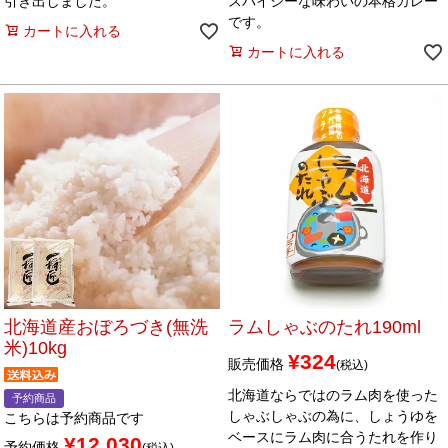
引き出しました。
スパイシーな味わいの本格カレー
です。
カートに入れる
カートに入れる
北海道産おぼろづき(無洗
ラムしゃぶのたれ190ml
米)10kg
¥
324
販売価格
税込
北海道ならではのラム肉を使った
予約商品
しゃぶしゃぶの為に、しょうゆを
こちらは予約商品です
ベースにラム肉に合うたれを作り
¥
12,030
予約価格
税込