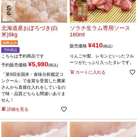
メルマガ登録
お問合せ
特定商取引法表示
個人情報の取扱い
北海道産おぼろづき(白
ソラチ生ラム専用ソース
米)5kg
160ml
¥
410
販売価格
税込
予約商品
こちらは予約商品です
りんごや梨、レモンといったフル
ーツがたっぷり入ったタレです。
¥
5,980
予約販売価格
税込
カートに入れる
「第9回全国米・食味分析鑑定コ
ンクール」で金賞を受賞した農家
さんから直接仕入れをしているの
で味・品質どちらも間違いありま
せん！
詳細を見る