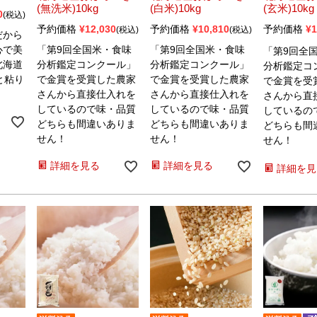
(無洗米)10kg
(白米)10kg
(玄米)10kg
0
税込
予約価格
¥
12,030
予約価格
¥
10,810
予約価格
¥
1
税込
税込
だから
心で美
「第9回全国米・食味
「第9回全国米・食味
「第9回全
北海道
分析鑑定コンクール」
分析鑑定コンクール」
分析鑑定コ
と粘り
で金賞を受賞した農家
で金賞を受賞した農家
で金賞を受
。
さんから直接仕入れを
さんから直接仕入れを
さんから直
しているので味・品質
しているので味・品質
しているの
どちらも間違いありま
どちらも間違いありま
どちらも間
せん！
せん！
せん！
詳細を見る
詳細を見る
詳細を見