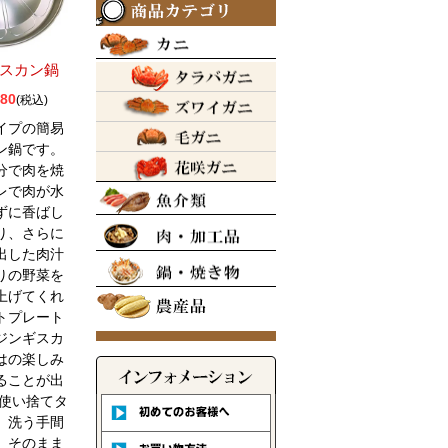
スカン鍋
80
税込
イプの簡易
ン鍋です。
分で肉を焼
レで肉が水
ずに香ばし
り、さらに
出した肉汁
りの野菜を
上げてくれ
トプレート
ジンギスカ
はの楽しみ
ることが出
 使い捨てタ
、洗う手間
、そのまま