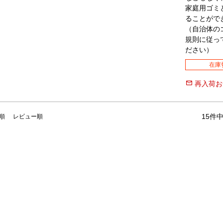
家庭用ゴミ
ることがで
（自治体の
規則に従っ
ださい）
在庫
再入荷お
15
件
順
レビュー順