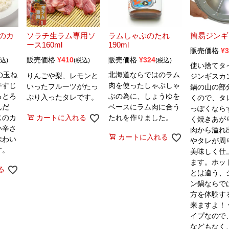
のカ
ソラチ生ラム専用ソ
ラムしゃぶのたれ
簡易ジンギ
ース160ml
190ml
販売価格
¥
3
販売価格
¥
410
販売価格
¥
324
込
税込
税込
使い捨てタ
の玉ね
北海道ならではのラム
りんごや梨、レモンと
ジンギスカ
牛すじ
肉を使ったしゃぶしゃ
いったフルーツがたっ
鍋の山の部
ろとろ
ぶの為に、しょうゆを
ぷり入ったタレです。
くので、タ
んだ
ベースにラム肉に合う
っぽくなら
じのカ
カートに入れる
たれを作りました。
く焼きあが
い辛さ
肉から溢れ
カートに入れる
味わい
やタレが周
す。
美味しく仕
ます。ホッ
る
とは違う、
ン鍋ならで
方を体験す
来ますよ！
イプなので
などもなく