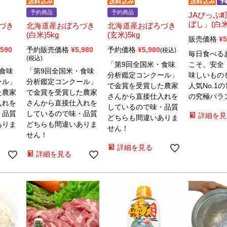
予約商品
予約商品
JAぴっぷ
ぼし」(白米
づき
北海道産おぼろづき
北海道産おぼろづき
(白米)5kg
(玄米)5kg
販売価格
¥
5
,590
予約販売価格
¥
5,980
予約価格
¥
5,980
税込
毎日食べる
税込
「第9回全国米・食味
こそ、安全
食味
「第9回全国米・食味
分析鑑定コンクール」
味しいもの
ール」
分析鑑定コンクール」
で金賞を受賞した農家
人気No.1
た農家
で金賞を受賞した農家
さんから直接仕入れを
の究極バラ
入れを
さんから直接仕入れを
しているので味・品質
・品質
しているので味・品質
詳細を見
どちらも間違いありま
ありま
どちらも間違いありま
せん！
せん！
詳細を見る
詳細を見る