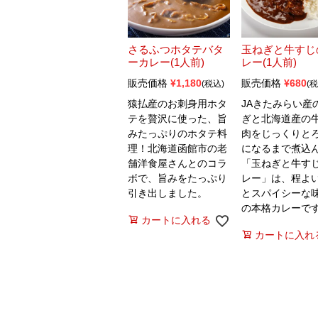
さるふつホタテバタ
玉ねぎと牛すじ
ーカレー(1人前)
レー(1人前)
販売価格
¥
1,180
販売価格
¥
680
税込
税
猿払産のお刺身用ホタ
JAきたみらい産
テを贅沢に使った、旨
ぎと北海道産の
みたっぷりのホタテ料
肉をじっくりと
理！北海道函館市の老
になるまで煮込
舗洋食屋さんとのコラ
「玉ねぎと牛す
ボで、旨みをたっぷり
レー」は、程よ
引き出しました。
とスパイシーな
の本格カレーで
カートに入れる
カートに入れ