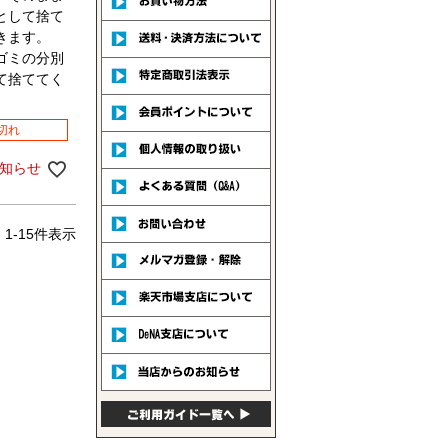
として捨て
きます。
ゴミの分別
て捨ててく
切れ
知らせ
中
1
-
15
件表示