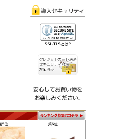
SSL/TLSとは?
第5位
第6位