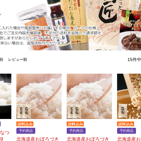
。
15
件
順
レビュー順
予約商品
予約商品
予約商品
ななつ
g
北海道産おぼろづき
北海道産おぼろづき
北海道産お