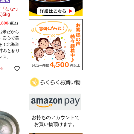
町「ななつ
)5kg
,800
税込
お米だから
・安心で美
を！北海道
の甘みと粘り
ンス。
る
お持ちのアカウントで
お買い物頂けます。