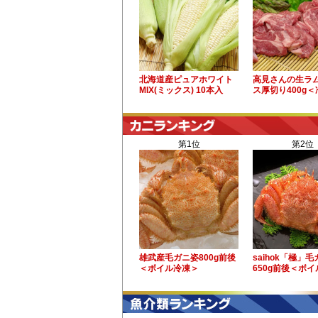
北海道産ピュアホワイト
高見さんの生ラ
MIX(ミックス) 10本入
ス厚切り400g
第1位
第2位
雄武産毛ガニ姿800g前後
saihok「極」
＜ボイル冷凍＞
650g前後＜ボ