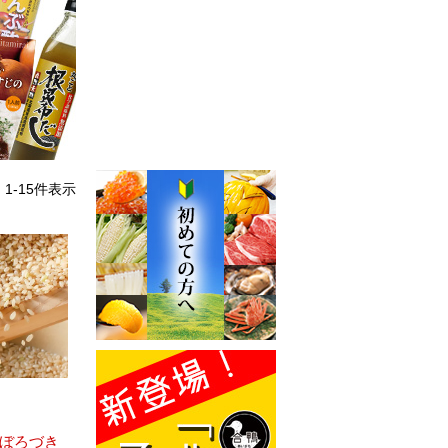
中
1
-
15
件表示
ぼろづき