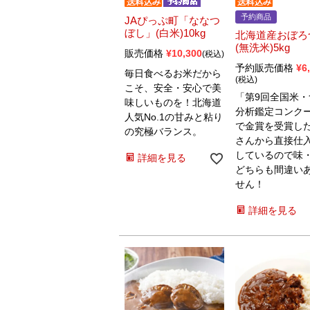
予約商品
JAぴっぷ町「ななつ
ぼし」(白米)10kg
北海道産おぼろ
(無洗米)5kg
販売価格
¥
10,300
税込
予約販売価格
¥
6
毎日食べるお米だから
税込
こそ、安全・安心で美
「第9回全国米・
味しいものを！北海道
分析鑑定コンク
人気No.1の甘みと粘り
で金賞を受賞し
の究極バランス。
さんから直接仕
しているので味
詳細を見る
どちらも間違い
せん！
詳細を見る