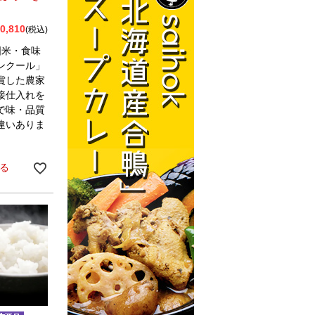
0,810
税込
国米・食味
ンクール」
賞した農家
接仕入れを
で味・品質
違いありま
る