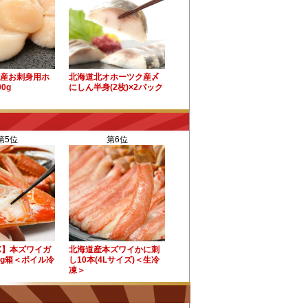
産お刺身用ホ
北海道北オホーツク産〆
0g
にしん半身(2枚)×2パック
第5位
第6位
X】本ズワイガ
北海道産本ズワイかに刺
kg箱＜ボイル冷
し10本(4Lサイズ)＜生冷
凍＞