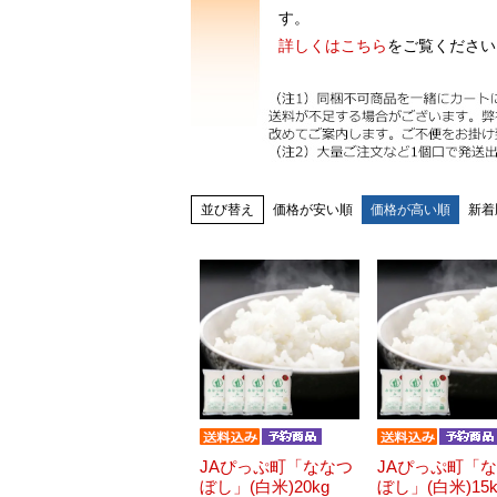
す。
詳しくはこちら
をご覧ください
並び替え
価格が安い順
価格が高い順
新着
JAぴっぷ町「ななつ
JAぴっぷ町「
ぼし」(白米)20kg
ぼし」(白米)15k