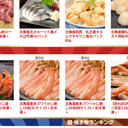
ム肉ロー
北海道北オホーツク産〆
北海道利尻・礼文産キタ
北海道猿払
＜冷凍＞
さば半身×2パック
ムラサキウニ塩水パック
タテ貝柱40
85g
第3位
第4位
毛ガニ姿
北海道産本ズワイかに刺
北海道産本ズワイかに刺
【折れBO
イル冷凍＞
し10本(3Lサイズ)＜生冷
し20本(Mサイズ)＜生冷凍
ニ切足1.2
凍＞
＞
凍＞