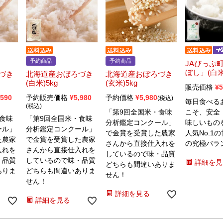
予約商品
予約商品
JAぴっぷ
ぼし」(白米
づき
北海道産おぼろづき
北海道産おぼろづき
(白米)5kg
(玄米)5kg
販売価格
¥
5
,590
予約販売価格
¥
5,980
予約価格
¥
5,980
税込
毎日食べる
税込
「第9回全国米・食味
こそ、安全
食味
「第9回全国米・食味
分析鑑定コンクール」
味しいもの
ール」
分析鑑定コンクール」
で金賞を受賞した農家
人気No.1
た農家
で金賞を受賞した農家
さんから直接仕入れを
の究極バラ
入れを
さんから直接仕入れを
しているので味・品質
・品質
しているので味・品質
詳細を見
どちらも間違いありま
ありま
どちらも間違いありま
せん！
せん！
詳細を見る
詳細を見る