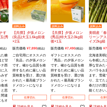
ナす
【共撰】夕張メロン
【共撰】夕張メロン
美唄産「春
玉(秀
(良品)大玉1.6kg前後
(秀品)特大玉2.0kg前
リーンアス
×2玉
後×1玉
イズ2kg箱
販売価格
¥
7,890
販売価格
¥
7,490
販売価格
¥
7
税込
税込
税込
れた糖
ご自宅用にオススメの
ギフトにオススメの
北海道美唄(
ほど甘
「良品」の夕張メロン
「秀品」の夕張メロン
ら冬眠した
ンナ西
です。確かな品質を維
です。確かな品質を維
厚な甘みた
口に入
持するために厳しい品
持するために厳しい品
スパラをお
るみず
質検査を受け、選び抜
質検査を受け、選び抜
ます。雪蔵
、シャ
かれた＜最高級ブラン
かれた＜最高級ブラン
り、立てた
の食感
ドメロン＞になりま
ドメロン＞になりま
春だけの贅
」と思
す。
す。
能ください
と間違
在庫切れ
在庫切れ
在庫
にもオ
詳細を見る
詳細を見る
詳細を見