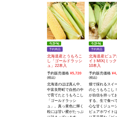
予約商品
予約商品
北海道産とうもろこ
北海道産ピュア
し「ゴールドラッシ
イトMIX(ミック
ュ」22本入
10本入
予約販売価格
¥
5,720
予約販売価格
¥
4
税込
税込
北海道のほぼ真ん中、
畑で採れるスイ
中富良野町で自然の中
のとうもろこし
で育てたとうもろこし
が自信を持って
「ゴールドラッシ
する、生で食べ
ュ」。真っ黄色に輝く
心な甘くジュー
粒には甘い蜜がたっぷ
ピュアホワイト