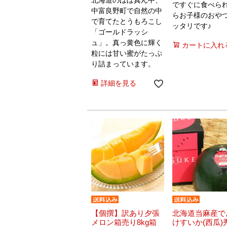
北海道のほぼ真ん中、
ですぐに食べら
中富良野町で自然の中
らお子様のおや
で育てたとうもろこし
ッタリです♪
「ゴールドラッシ
ュ」。真っ黄色に輝く
カートに入れ
粒には甘い蜜がたっぷ
り詰まっています。
詳細を見る
【個撰】訳あり夕張
北海道当麻産で
メロン箱売り8kg箱
けすいか(西瓜)