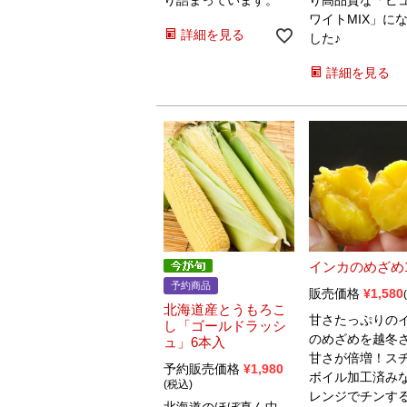
り詰まっています。
り高品質な「ピ
ワイトMIX」に
詳細を見る
した♪
詳細を見る
インカのめざめ1
予約商品
販売価格
¥
1,580
北海道産とうもろこ
甘さたっぷりの
し「ゴールドラッシ
のめざめを越冬
ュ」6本入
甘さが倍増！ス
予約販売価格
¥
1,980
ボイル加工済み
税込
レンジでチンす