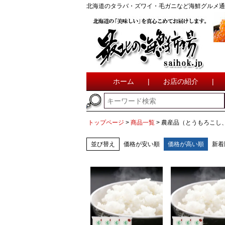
北海道のタラバ・ズワイ・毛ガニなど海鮮グルメ通
ホーム
|
お店の紹介
|
トップページ
商品一覧
農産品（とうもろこし
並び替え
価格が安い順
価格が高い順
新着