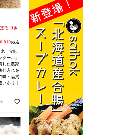
ぼろづき
0,810
税込
国米・食味
ンクール」
賞した農家
接仕入れを
で味・品質
違いありま
る