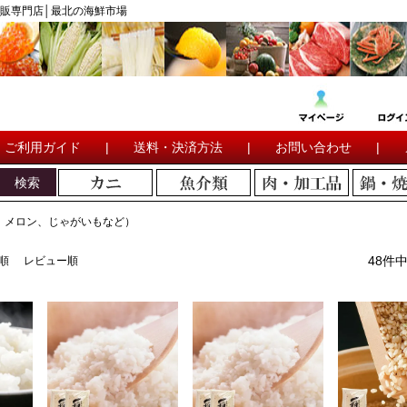
販専門店│最北の海鮮市場
ご利用ガイド
|
送料・決済方法
|
お問い合わせ
|
検索
、メロン、じゃがいもなど）
48
件
順
レビュー順