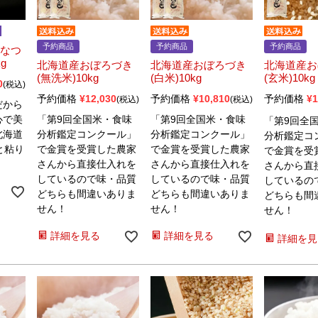
予約商品
予約商品
予約商品
ななつ
g
北海道産おぼろづき
北海道産おぼろづき
北海道産お
(無洗米)10kg
(白米)10kg
(玄米)10kg
0
税込
予約価格
¥
12,030
予約価格
¥
10,810
予約価格
¥
1
税込
税込
だから
心で美
「第9回全国米・食味
「第9回全国米・食味
「第9回全
北海道
分析鑑定コンクール」
分析鑑定コンクール」
分析鑑定コ
と粘り
で金賞を受賞した農家
で金賞を受賞した農家
で金賞を受
。
さんから直接仕入れを
さんから直接仕入れを
さんから直
しているので味・品質
しているので味・品質
しているの
どちらも間違いありま
どちらも間違いありま
どちらも間
せん！
せん！
せん！
詳細を見る
詳細を見る
詳細を見