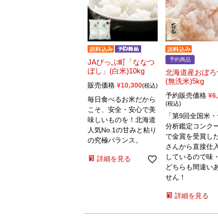
予約商品
JAぴっぷ町「ななつ
ぼし」(白米)10kg
北海道産おぼろ
(無洗米)5kg
販売価格
¥
10,300
税込
予約販売価格
¥
6
毎日食べるお米だから
税込
こそ、安全・安心で美
「第9回全国米・
味しいものを！北海道
分析鑑定コンク
人気No.1の甘みと粘り
で金賞を受賞し
の究極バランス。
さんから直接仕
しているので味
詳細を見る
どちらも間違い
せん！
詳細を見る