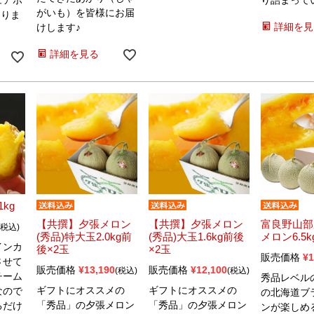
ュアホ
り詰まって
がいも）を皆様にお届
なりま
詳細を見
けします♪
詳細を見る
kg
【共撰】夕張メロン
【共撰】夕張メロン
富良野山部
税込
(秀品)特大玉2.0kg前
(秀品)大玉1.6kg前後
メロン6.5k
インカ
後×2玉
×2玉
販売価格
¥
1
させて
販売価格
¥
13,190
販売価格
¥
12,100
税込
税込
チーム
秀品レベル
ギフトにオススメの
ギフトにオススメの
なので
の北海道ブ
「秀品」の夕張メロン
「秀品」の夕張メロン
るだけ
ンが楽しめ