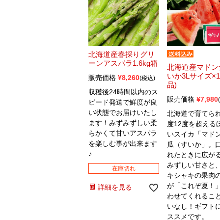
北海道産春採りグリ
ーンアスパラ1.6kg箱
北海道産マドン
いか3Lサイズ×1
販売価格
¥
8,260
税込
品)
収穫後24時間以内のス
販売価格
¥
7,980
ピード発送で鮮度が良
い状態でお届けいたし
北海道で育てら
ます！みずみずしい柔
度12度を超える
らかくて甘いアスパラ
いスイカ「マド
を楽しむ事が出来ます
瓜（すいか」。
♪
れたときに広が
みずしい甘さと
在庫切れ
キシャキの果肉
が「これぞ夏！
詳細を見る
わせてくれるこ
いなし！ギフト
ススメです。