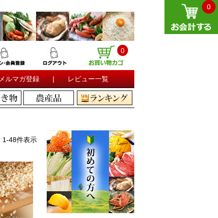
0
0
メルマガ登録
|
レビュー一覧
中
1
-
48
件表示