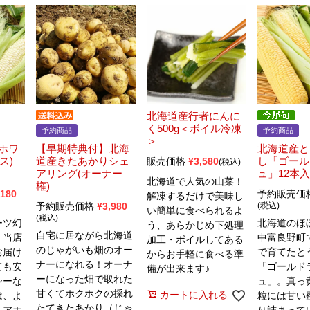
北海道産行者にんに
く500g＜ボイル冷凍
予約商品
予約商品
＞
ホワ
【早期特典付】北海
北海道産と
ス)
道産きたあかりシェ
し「ゴール
販売価格
¥
3,580
税込
アリング(オーナー
ュ」12本入
北海道で人気の山菜！
権)
,180
予約販売価
解凍するだけで美味し
予約販売価格
¥
3,980
税込
い簡単に食べられるよ
税込
ーツ幻
北海道のほ
う、あらかじめ下処理
自宅に居ながら北海道
！当店
中富良野町
加工・ボイルしてある
のじゃがいも畑のオー
お届け
で育てたと
からお手軽に食べる準
ナーになれる！オーナ
ても安
「ゴールド
備が出来ます♪
ーになった畑で取れた
シーな
ュ」。真っ
甘くてホクホクの採れ
カートに入れる
は、よ
粒には甘い
たてきたあかり（じゃ