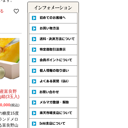
います。
る
産富良野
g箱(3玉入)
0,000
税込
の糖度15度
ランドメロ
る富良野山