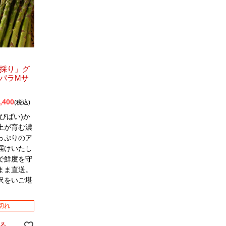
採り」グ
パラMサ
,400
税込
びばい)か
土が育む濃
っぷりのア
届けいたし
で鮮度を守
まま直送。
沢をいご堪
。
切れ
る