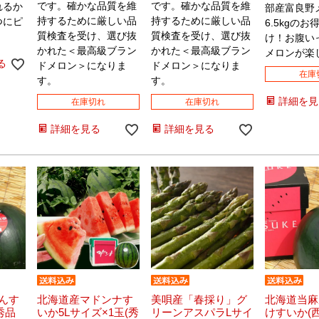
です。確かな品質を維
です。確かな品質を維
れるか
部産富良野
持するために厳しい品
持するために厳しい品
つにピ
6.5kgの
質検査を受け、選び抜
質検査を受け、選び抜
け！お腹い
かれた＜最高級ブラン
かれた＜最高級ブラン
メロンが楽
る
ドメロン＞になりま
ドメロン＞になりま
在庫
す。
す。
詳細を見
在庫切れ
在庫切れ
詳細を見る
詳細を見る
んす
北海道産マドンナす
美唄産「春採り」グ
北海道当麻
秀品
いか5Lサイズ×1玉(秀
リーンアスパラLサイ
けすいか(西