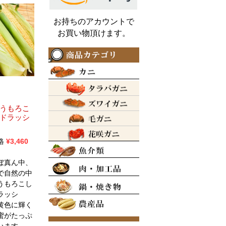
お持ちのアカウントで
お買い物頂けます。
うもろこ
ドラッシ
格
¥
3,460
ぼ真ん中、
で自然の中
うもろこし
ラッシ
黄色に輝く
蜜がたっぷ