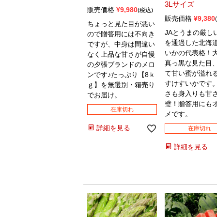
3Lサイズ
販売価格
¥
9,980
税込
販売価格
¥
9,380
ちょっと見た目が悪い
JAとうまの厳し
ので贈答用には不向き
を通過した北海
ですが、中身は間違い
いかの代表格！
なく上品な甘さが自慢
真っ黒な見た目
の夕張ブランドのメロ
て甘い蜜が溢れ
ンです♪たっぷり【8ｋ
すけすいかです
ｇ】を無選別・箱売り
さも身入りも甘
でお届け。
璧！贈答用にも
在庫切れ
メです。
詳細を見る
在庫切れ
詳細を見る