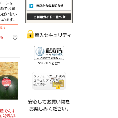
メロンを
お得箱でお届
っぱい甘い
しめます。
切れ
る
SSL/TLSとは?
産でんす
瓜)秀品L