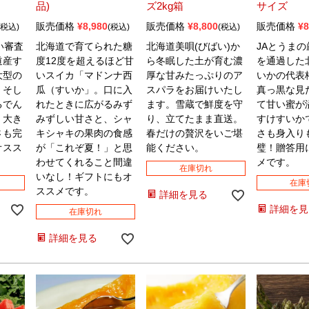
品)
ズ2kg箱
サイズ
販売価格
¥
8,980
販売価格
¥
8,800
販売価格
¥
8
税込
税込
税込
い審査
北海道で育てられた糖
北海道美唄(びばい)か
JAとうま
道産す
度12度を超えるほど甘
ら冬眠した土が育む濃
を通過した
大型の
いスイカ「マドンナ西
厚な甘みたっぷりのア
いかの代表
、そし
瓜（すいか」。口に入
スパラをお届けいたし
真っ黒な見
るでん
れたときに広がるみず
ます。雪蔵で鮮度を守
て甘い蜜が
。大き
みずしい甘さと、シャ
り、立てたまま直送。
すけすいか
さも完
キシャキの果肉の食感
春だけの贅沢をいご堪
さも身入り
オスス
が「これぞ夏！」と思
能ください。
璧！贈答用
わせてくれること間違
メです。
在庫切れ
いなし！ギフトにもオ
在庫
ススメです。
詳細を見る
詳細を見
在庫切れ
詳細を見る