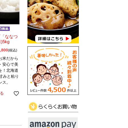
町「ななつ
)5kg
,800
税込
お米だから
・安心で美
を！北海道
の甘みと粘り
ンス。
る