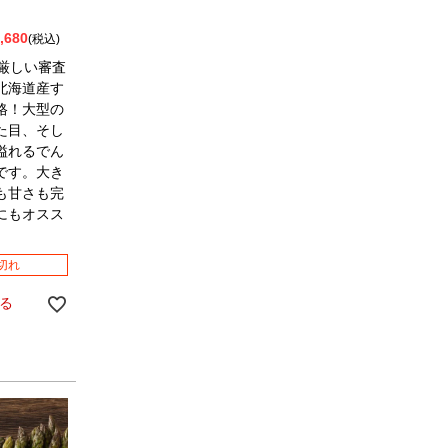
,680
税込
の厳しい審査
北海道産す
格！大型の
た目、そし
溢れるでん
です。大き
も甘さも完
にもオスス
切れ
る