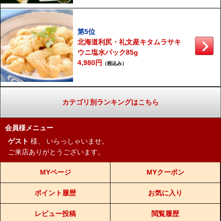
第5位
北海道利尻・礼文産キタムラサキ
ウニ塩水パック85g
4,980円
（税込み）
カテゴリ別ランキングはこちら
会員様メニュー
ゲスト
様、
いらっしゃいませ。
ご来店ありがとうございます。
MYページ
MYクーポン
ポイント履歴
お気に入り
レビュー投稿
閲覧履歴