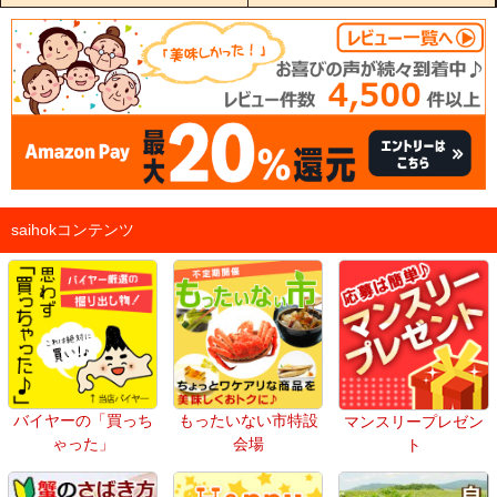
saihokコンテンツ
バイヤーの「買っち
もったいない市特設
マンスリープレゼン
ゃった」
会場
ト