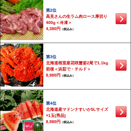
第2位
高見さんの生ラム肉ロース厚切り
400g＜冷凍＞
4,380円
（税込み）
第3位
北海道根室産花咲蟹姿2尾で1.1kg
前後＜浜茹で・チルド＞
8,980円
（税込み）
第4位
北海道産マドンナすいか5Lサイズ
×1玉(秀品)
8,980円
（税込み）