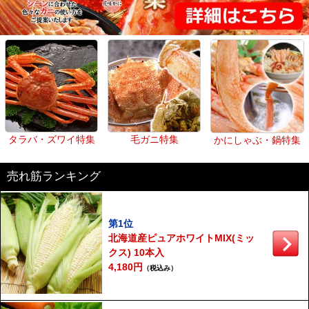
タラバ・ズワイ特集
毛ガニ特集
かにしゃぶ・鍋特集
売れ筋ランキング
第1位
北海道産ピュアホワイトMIX(ミッ
クス) 10本入
4,180円
（税込み）