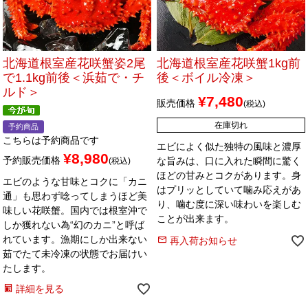
メルマガ登録
お問合せ
特定商取引法表示
個人情報の取扱い
北海道根室産花咲蟹姿2尾
北海道根室産花咲蟹1kg前
で1.1kg前後＜浜茹で・チ
後＜ボイル冷凍＞
ルド＞
¥
7,480
販売価格
税込
在庫切れ
予約商品
こちらは予約商品です
エビによく似た独特の風味と濃厚
¥
8,980
予約販売価格
な旨みは、口に入れた瞬間に驚く
税込
ほどの甘みとコクがあります。身
エビのような甘味とコクに「カニ
はプリッとしていて噛み応えがあ
通」も思わず唸ってしまうほど美
り、噛む度に深い味わいを楽しむ
味しい花咲蟹。国内では根室沖で
ことが出来ます。
しか獲れない為“幻のカニ”と呼ば
れています。漁期にしか出来ない
再入荷お知らせ
茹でたて未冷凍の状態でお届けい
たします。
詳細を見る