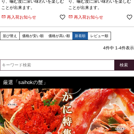
り、噛む度に深い味わいを楽しむ
り、噛む度に深い味わいを楽しむ
ことが出来ます。
ことが出来ます。
再入荷お知らせ
再入荷お知らせ
並び替え
価格が安い順
価格が高い順
新着順
レビュー順
4
件中
1
-
4
件表示
検索
厳選「saihokの蟹」