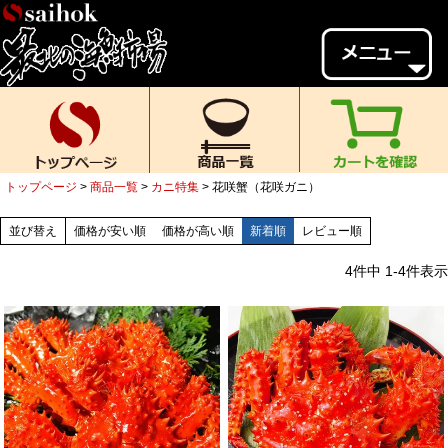
会員様メニュー
ゲスト
様、
いらっしゃいませ。
ご来店ありがとうございます。
トップページ
商品一覧
カニ特集
花咲蟹（花咲ガニ）
新規会員登録
ログイン
並び替え
価格が安い順
価格が高い順
新着順
レビュー順
MYページ
MYクーポン
4
件中
1
-
4
件表示
ポイント履歴
お気に入り
レビュー投稿
閲覧履歴
当店について
初めての方へ
送料・お支払い
返品について
ご利用ガイド