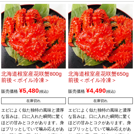
北海道根室産花咲蟹800g
北海道根室産花咲蟹650g
前後＜ボイル冷凍＞
前後＜ボイル冷凍＞
¥
5,480
¥
4,490
販売価格
販売価格
税込
税込
在庫切れ
在庫切れ
エビによく似た独特の風味と濃厚
エビによく似た独特の風味と濃厚
な旨みは、口に入れた瞬間に驚く
な旨みは、口に入れた瞬間に驚く
ほどの甘みとコクがあります。身
ほどの甘みとコクがあります。身
はプリッとしていて噛み応えがあ
はプリッとしていて噛み応えがあ